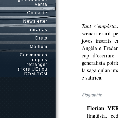
venta
Contacte
Newsletter
Tant s’empòrta.
Librarias
scenari escrit p
Drets
joves inscrits 
Malhum
Angèla e Freder
cap d’escriure
Commandes
depuis
generalista poir
l’étranger
la saga qu’an im
(Hors UE) ou
DOM-TOM
e satirica.
Florian VE
lingüista, p