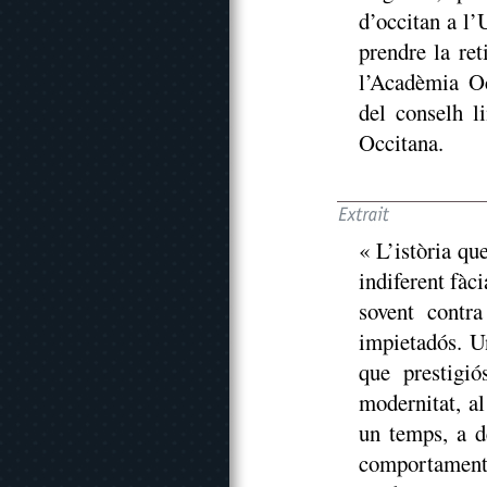
d’occitan a l’
prendre la re
l’Acadèmia Oc
del conselh l
Occitana.
« L’istòria q
indiferent fàci
sovent contr
impietadós. Un
que prestigió
modernitat, al
un temps, a d
comportaments