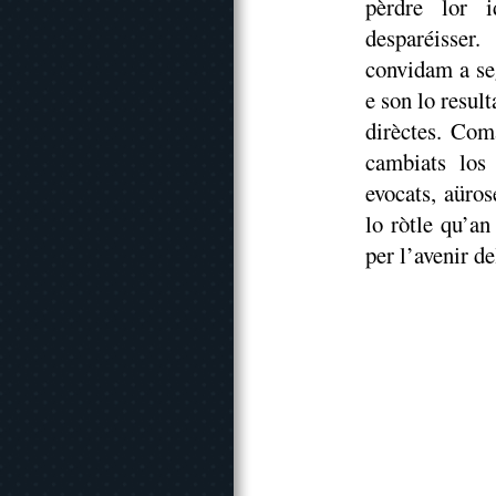
pèrdre lor i
desparéisser
convidam a se
e son lo resul
dirèctes. Com
cambiats los
evocats, aüro
lo ròtle qu’an
per l’avenir d