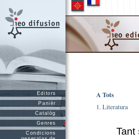
A Tots
Editors
Panièr
1. Literatura
Catalòg
Genres
Tant
Condicions
generalas de