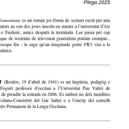
Plega 2025
 Tramontana
es un roman jos fòrma de scenari escrit per una
utors ne son dos joves inscrits en master a l’universitat d’Ais
e Frederic, amics despuèi la terminala. Lor passa pel cap
que de societats de television generalista poirián crompar...
 escapa lèu : la saga qu’an imaginada genre FR3 vira a la
atirica.
T
(Besièrs, 19 d’abril de 1941) es un lingüista, pedagòg e
 Foguèt professor d’occitan a l’Universitat Pau Valèri de
 de prendre la retirada en 2006. Es tanben un dels membres
citana-Consistòri del Gai Saber e a l’encòp del conselh
grès Permanent de la Lenga Occitana.