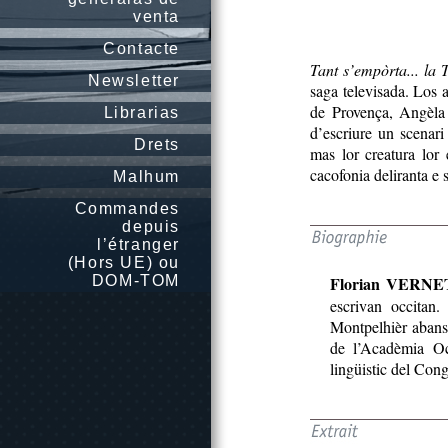
venta
Contacte
Tant s’empòrta... la
Newsletter
saga televisada. Los a
de Provença, Angèla 
Librarias
d’escriure un scenari 
Drets
mas lor creatura lor
cacofonia deliranta e s
Malhum
Commandes
depuis
l’étranger
(Hors UE) ou
DOM-TOM
Florian VERNE
escrivan occitan.
Montpelhièr abans
de l’Acadèmia Oc
lingüistic del Con