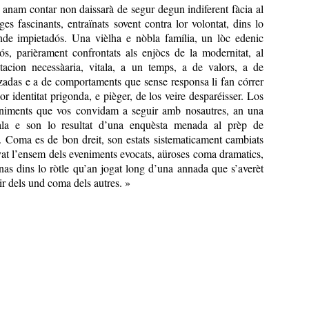
s anam contar non daissarà de segur degun indiferent fàcia al
ges fascinants, entraïnats sovent contra lor volontat, dins lo
de impietadós. Una vièlha e nòbla família, un lòc edenic
iós, parièrament confrontats als enjòcs de la modernitat, al
tacion necessàaria, vitala, a un temps, a de valors, a de
zadas e a de comportaments que sense responsa li fan córrer
lor identitat prigonda, e pièger, de los veire desparéisser. Los
eniments que vos convidam a seguir amb nosautres, an una
la e son lo resultat d’una enquèsta menada al prèp de
s. Coma es de bon dreit, son estats sistematicament cambiats
at l’ensem dels eveniments evocats, aüroses coma dramatics,
nas dins lo ròtle qu’an jogat long d’una annada que s’averèt
ir dels und coma dels autres. »