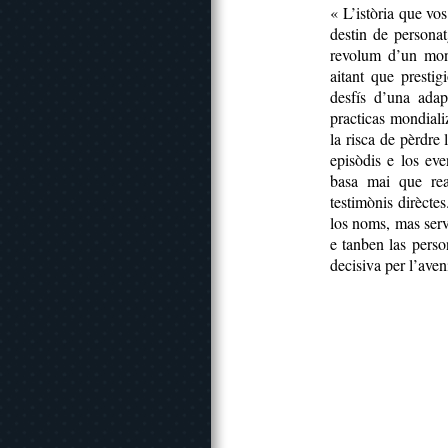
« L’istòria que vo
destin de personat
revolum d’un mon
aitant que prestig
desfís d’una adap
practicas mondiali
la risca de pèrdre 
episòdis e los ev
basa mai que rea
testimònis dirècte
los noms, mas serv
e tanben las perso
decisiva per l’aven