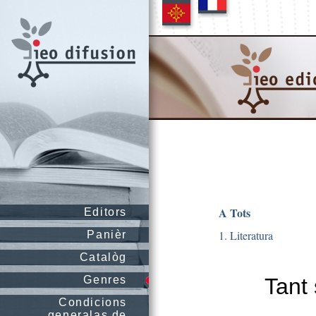
A Tots
Editors
1. Literatura
Panièr
Catalòg
Genres
Tant
Condicions
generalas de