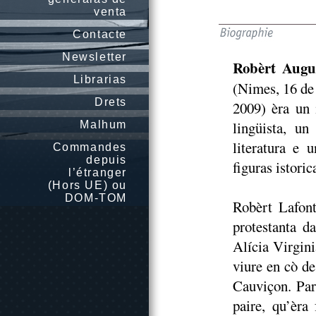
venta
Contacte
Newsletter
Robèrt Augu
Librarias
(Nimes, 16 de 
Drets
2009) èra un 
lingüista, un
Malhum
literatura e 
Commandes
depuis
figuras istoric
l’étranger
(Hors UE) ou
DOM-TOM
Robèrt Lafon
protestanta d
Alícia Virgini
viure en cò de
Cauviçon. Par
paire, qu’èra