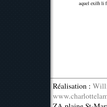
aquel exilh li
Réalisation :
Will
www.charlottelam
ZA plaine St-Mar