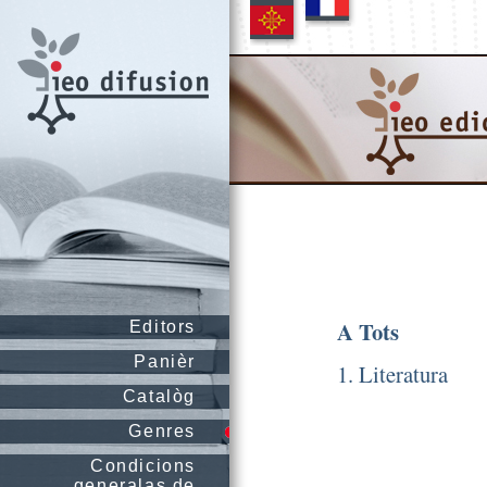
A Tots
Editors
Panièr
1. Literatura
Catalòg
Genres
Condicions
generalas de