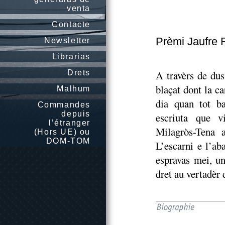
venta
Contacte
Prèmi Jaufre 
Newsletter
Librarias
Drets
A travèrs de dus
blaçat dont la ca
Malhum
dia quan tot b
Commandes
depuis
escriuta que v
l’étranger
Milagròs-Tena 
(Hors UE) ou
DOM-TOM
L’escarni e l’a
espravas mei, un
dret au vertadèr 