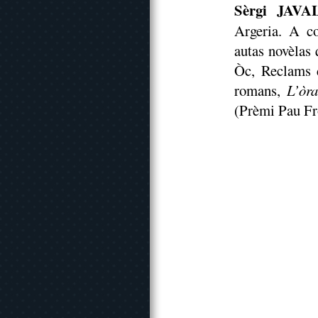
Sèrgi JAV
Argeria. A c
autas novèlas 
Òc, Reclams d
romans,
L’òra
(Prèmi Pau F