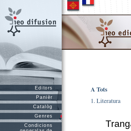
A Tots
Editors
Panièr
1. Literatura
Catalòg
Genres
Trang
Condicions
generalas de