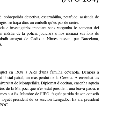
sobrepolida detectiva, escarrabilha, petafuòc, assistida de
gès, se trapa dins un embolh qu’es pas de creire.
da e investigairitz trepejarà sens vergonha lo semenat del
n mèstre de la policia judiciara e nos menarà sus fons de
rabalh amagat de Cadix a Nimes passant per Barcelona,
a.
squèt en 1938 a Alès d’una familha cevenòla. Demòra a
 l’ostal pairal, un mas perdut de la Cevena. A ensenhat las
iversitat de Montpelhièr. Diplomat d’occitan, ensenha aquela
ièrs de la Marpoc, que n’es estat president una brava passa, e
s e Alès. Membre de l’IEO, faguèt partida de son conselh
e foguèt president de sa seccion Lengadòc. Es ara president
RPOC.