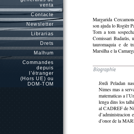
venta
Contacte
Margarida Cercamond, 
Newsletter
son ajuda lo Rogièr Pa
Torn a torn sospecha
Librarias
Comissari Badaràs, u
Drets
tauromaquia e de t
Marsilha e la Camarg
Malhum
Commandes
depuis
l’étranger
(Hors UE) ou
Jòrdi Peladan na
DOM-TOM
Nimes mas a servat
matematicas a l’Un
lenga dins los talh
al CADREF de Nime
d’administracion 
d’onor de la MA