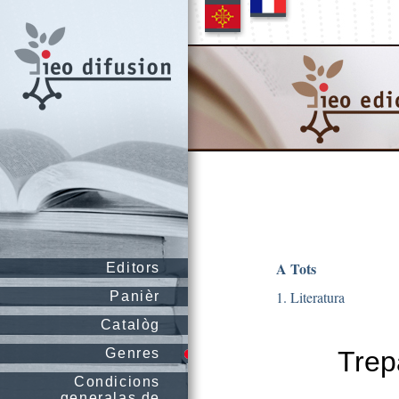
A Tots
Editors
1. Literatura
Panièr
Catalòg
Genres
Trep
Condicions
generalas de