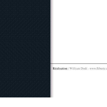
Réalisation :
William Dodé - www.flibuste.