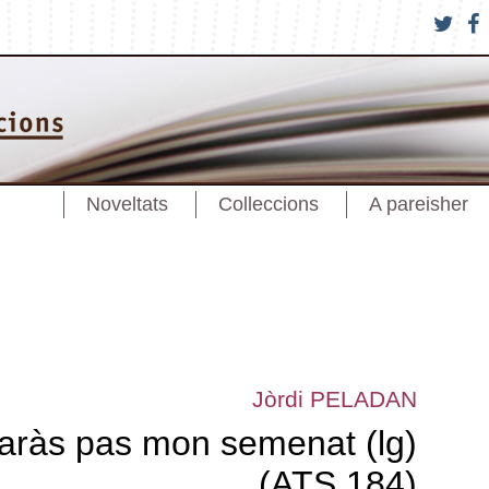
Noveltats
Colleccions
A pareisher
Jòrdi PELADAN
aràs pas mon semenat (lg)
(ATS 184)