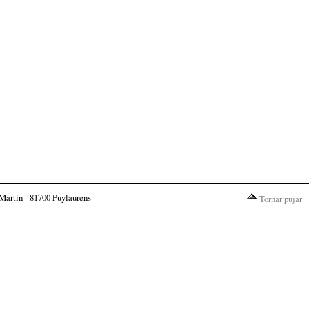
Martin - 81700 Puylaurens
Tornar pujar