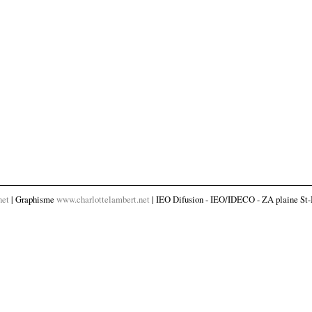
net
| Graphisme
www.charlottelambert.net
| IEO Difusion - IEO/IDECO - ZA plaine St-