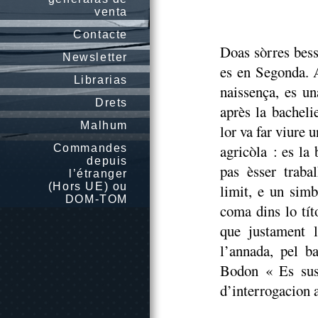
venta
Contacte
Doas sòrres bess
Newsletter
es en Segonda. 
Librarias
naissença, es un
Drets
après la bacheli
Malhum
lor va far viure u
agricòla : es la
Commandes
depuis
pas èsser traba
l’étranger
(Hors UE) ou
limit, e un sim
DOM-TOM
coma dins lo tít
que justament 
l’annada, pel b
Bodon « Es sus 
d’interrogacion a