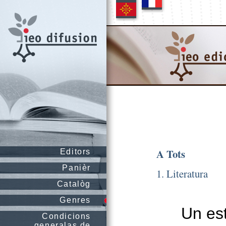
A Tots
Editors
Panièr
1. Literatura
Catalòg
Genres
Un est
Condicions
generalas de