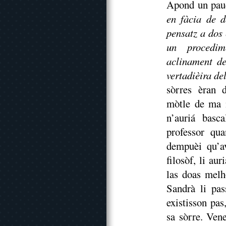
Apond un pauc
en fàcia de d
pensatz a dos
un procedim
aclinament de
vertadièira de
sòrres èran d
mòtle de ma m
n’auriá basc
professor qu
dempuèi qu’a
filosòf, li au
las doas melh
Sandrà li pas
existisson pa
sa sòrre. Ven