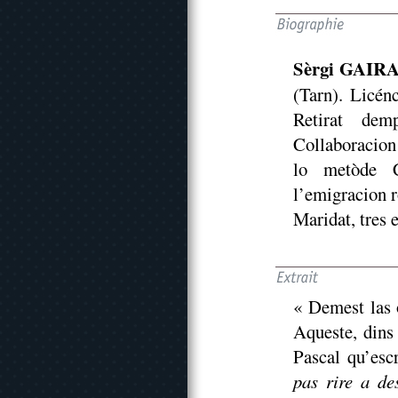
Sèrgi GAIR
(Tarn). Licén
Retirat dem
Collaboracion 
lo metòde C
l’emigracion r
Maridat, tres e
« Demest las 
Aqueste, dins 
Pascal qu’esc
pas rire a de