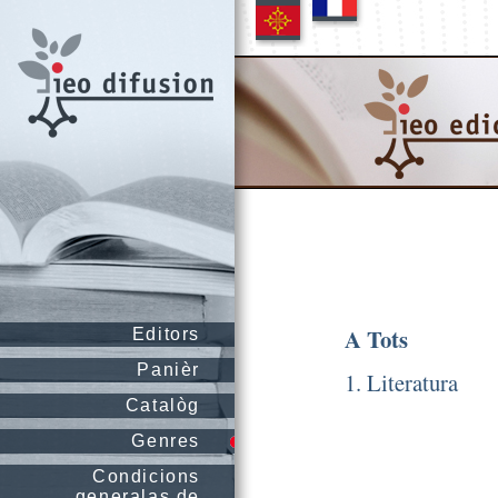
A Tots
Editors
Panièr
1. Literatura
Catalòg
Genres
Condicions
generalas de