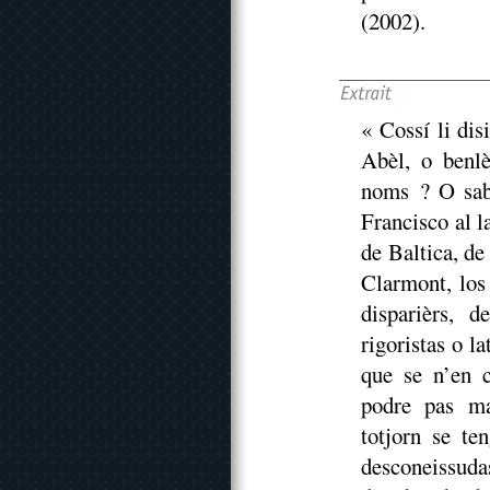
(2002).
« Cossí li di
Abèl, o benlè
noms ? O sabè
Francisco al l
de Baltica, de
Clarmont, los 
disparièrs, d
rigoristas o l
que se n’en 
podre pas ma
totjorn se te
desconeissuda