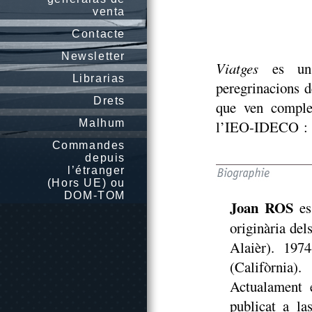
venta
Contacte
Newsletter
Viatges
es un r
Librarias
peregrinacions d
Drets
que ven complet
Malhum
l’IEO-IDECO :
Commandes
depuis
l’étranger
(Hors UE) ou
DOM-TOM
Joan ROS
es
originària del
Alaièr). 1974
(Califòrnia)
Actualament e
publicat a l