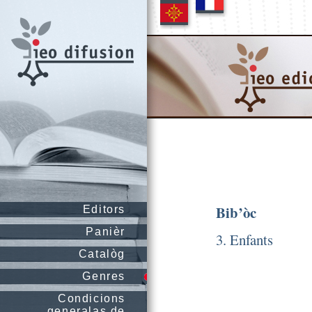
Bib’òc
Editors
Panièr
3. Enfants
Catalòg
Genres
Condicions
generalas de