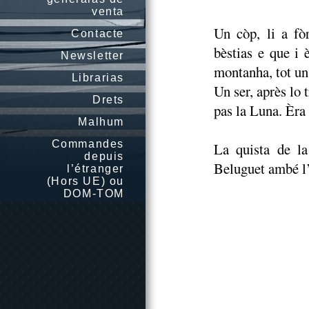
venta
Un còp, li a fò
Contacte
bèstias e que i 
Newsletter
montanha, tot un
Librarias
Un ser, après lo
Drets
pas la Luna. Èra
Malhum
Commandes
La quista de l
depuis
Beluguet ambé l’
l’étranger
(Hors UE) ou
DOM-TOM