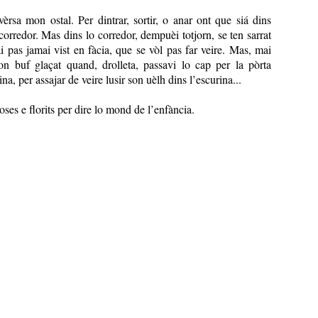
èrsa mon ostal. Per dintrar, sortir, o anar ont que siá dins
l corredor. Mas dins lo corredor, dempuèi totjorn, se ten sarrat
i pas jamai vist en fàcia, que se vòl pas far veire. Mas, mai
son buf glaçat quand, drolleta, passavi lo cap per la pòrta
na, per assajar de veire lusir son uèlh dins l’escurina...
es e florits per dire lo mond de l’enfància.