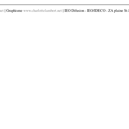
net
| Graphisme
www.charlottelambert.net
| IEO Difusion - IEO/IDECO - ZA plaine St-