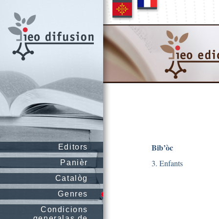
Bib’òc
Editors
3. Enfants
Panièr
Catalòg
Genres
Condicions
generalas de