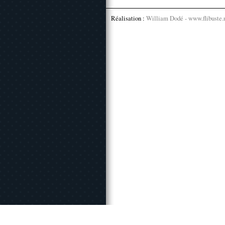
Réalisation :
William Dodé - www.flibuste.