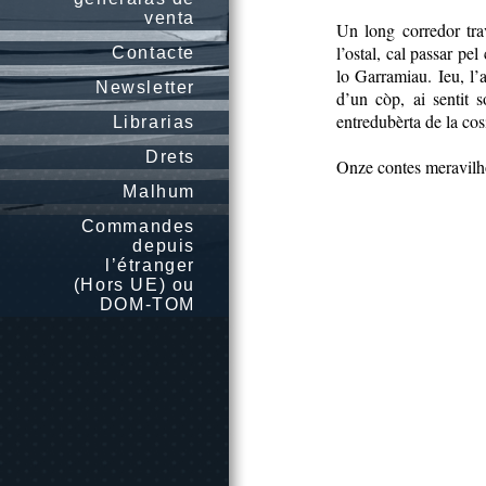
venta
Un long corredor trav
l’ostal, cal passar pe
Contacte
lo Garramiau. Ieu, l’a
Newsletter
d’un còp, ai sentit 
entredubèrta de la cosi
Librarias
Drets
Onze contes meravilhos
Malhum
Commandes
depuis
l’étranger
(Hors UE) ou
DOM-TOM