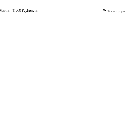
Martin - 81700 Puylaurens
Tornar pujar