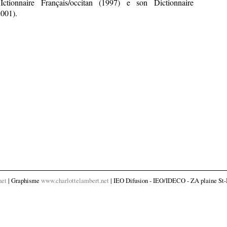
tionnaire Français/occitan (1997) e son Dictionnaire
2001).
net
| Graphisme
www.charlottelambert.net
| IEO Difusion - IEO/IDECO - ZA plaine St-