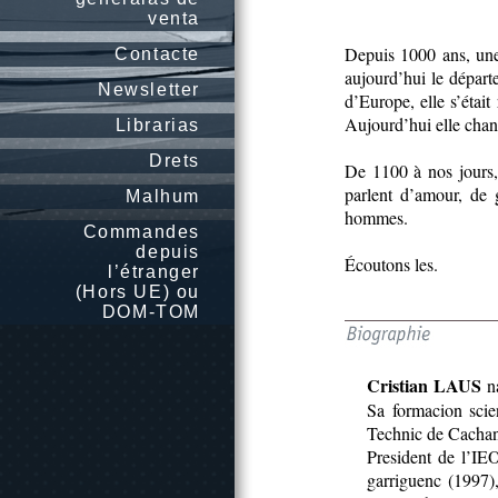
venta
Depuis 1000 ans, une 
Contacte
aujourd’hui le départ
Newsletter
d’Europe, elle s’était
Aujourd’hui elle chant
Librarias
Drets
De 1100 à nos jours
parlent d’amour, de 
Malhum
hommes.
Commandes
depuis
Écoutons les.
l’étranger
(Hors UE) ou
DOM-TOM
Cristian LAUS
na
Sa formacion scie
Technic de Cachan. 
President de l’IE
garriguenc (1997)