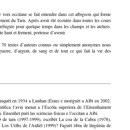
voix occitane se fait entendre dans cet albigeois qui forme
ement du Tarn. Après avoir été écoutée dans toutes les cours
 réfugiée pour quelque temps dans les champs et les ateliers.
e haut et ferment, porteuse d’avenir.
, 70 textes d’auteurs connus ou simplement anonymes nous
guerre, d’argent, de sang et de tout ce qui fait la vie des
squèt en 1934 a Lunhan (Erau) e moriguèt a Albi en 2002.
ntifica l’aviá menat a l’Escòla superiora de l’Ensenhament
Ensenhet puèi las sciéncias fisicas e l’occitan a Albi.
O de tarn (1997-1999), escribèt La coa de la Cabra (1978),
, Los Uèlhs de l’Anhèl (1999)? Faguèt òbra de lingüista de