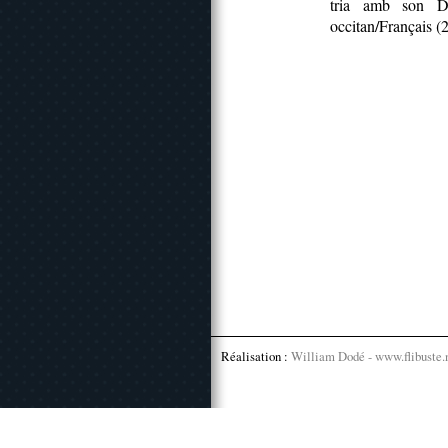
tria amb son DIc
occitan/Français (
Réalisation :
William Dodé - www.flibuste.