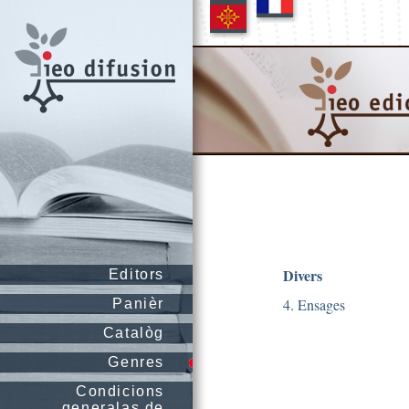
Divers
Editors
4. Ensages
Panièr
Catalòg
Genres
Condicions
generalas de