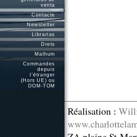
venta
Contacte
Newsletter
Librarias
Drets
Malhum
Commandes
depuis
l’étranger
(Hors UE) ou
DOM-TOM
Réalisation :
Will
www.charlottelam
ZA plaine St-Mar