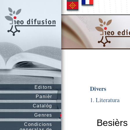
Divers
Editors
Panièr
1. Literatura
Catalòg
Genres
Besièrs 
Condicions
generalas de