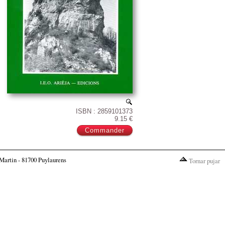
ISBN : 2859101373
9.15 €
Martin - 81700 Puylaurens
Tornar pujar