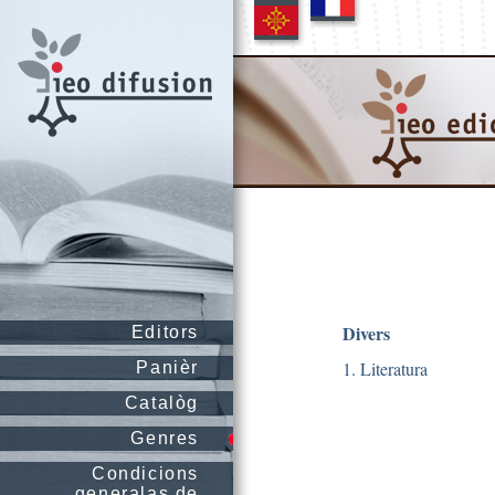
Divers
Editors
1. Literatura
Panièr
Catalòg
Genres
Condicions
generalas de