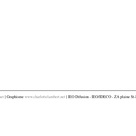
net
| Graphisme
www.charlottelambert.net
| IEO Difusion - IEO/IDECO - ZA plaine St-