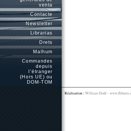
venta
Contacte
Newsletter
Librarias
Drets
Malhum
Commandes
depuis
l’étranger
(Hors UE) ou
DOM-TOM
Réalisation :
William Dodé - www.flibuste.