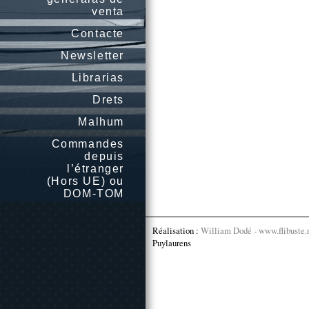
venta
Contacte
Newsletter
Librarias
Drets
Malhum
Commandes
depuis
l’étranger
(Hors UE) ou
DOM-TOM
Réalisation :
William Dodé - www.flibuste.
Puylaurens