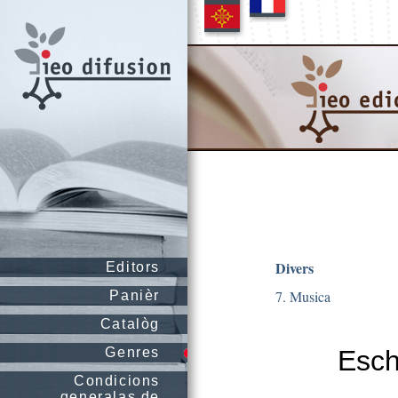
Divers
Editors
7. Musica
Panièr
Catalòg
Genres
Esch
Condicions
generalas de