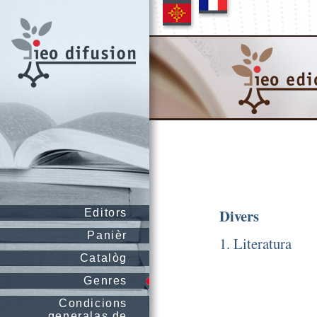
Divers
Editors
Panièr
1. Literatura
Catalòg
Genres
Condicions
generalas de