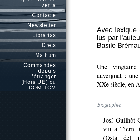
venta
Contacte
Newsletter
Avec lexique o
Librarias
lus par l’aut
Basile Brémau
Drets
Malhum
Une vingtaine
Commandes
depuis
auvergnat : une
l’étranger
(Hors UE) ou
XXe siècle, en A
DOM-TOM
Josí Guilhòt-
viu a Tiern. 
(Ostal del l