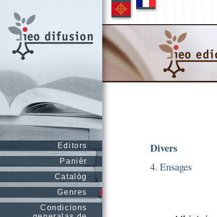
Divers
Editors
Panièr
4. Ensages
Catalòg
Genres
Condicions
generalas de