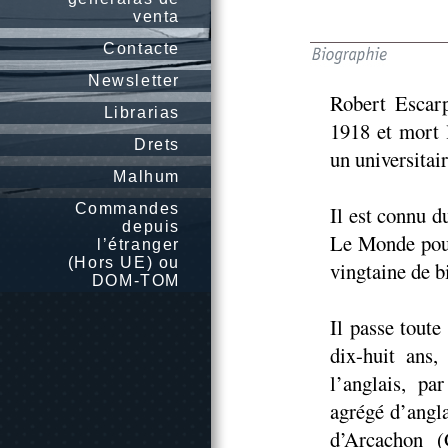
venta
Contacte
Newsletter
Robert Escarp
Librarias
1918 et mort 
Drets
un universitair
Malhum
Commandes
Il est connu d
depuis
Le Monde pour
l’étranger
(Hors UE) ou
vingtaine de b
DOM-TOM
Il passe tout
dix-huit ans,
l’anglais, pa
agrégé d’anglai
d’Arcachon (