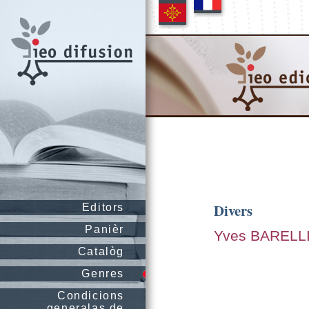
Divers
Editors
Panièr
Yves BARELL
Catalòg
Genres
Condicions
generalas de