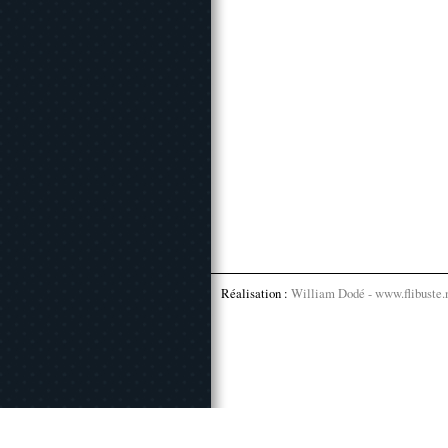
Réalisation :
William Dodé - www.flibuste.