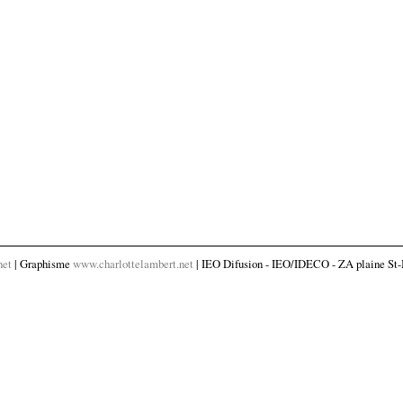
net
| Graphisme
www.charlottelambert.net
| IEO Difusion - IEO/IDECO - ZA plaine St-