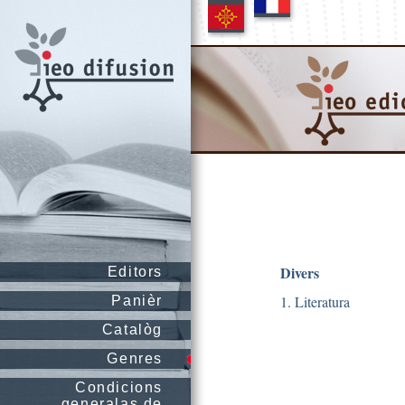
Divers
Editors
1. Literatura
Panièr
Catalòg
Genres
Condicions
generalas de