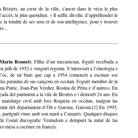
 Béziers, au cœur de la ville, s’ancre dans le vécu le plus
d’accès, le plus quotidien. « Il suffit, dit-elle, d’appréhender le
 la totalité de ses sens et de son intelligence, pour y trouver
rs...
Maria Roanet)
. Filha d’un mecanician, foguèt recebuda a
n julh de 1952 e venguèt regenta. S’interessèt a l’etnologia e
s d’òc, de tal biais que cap a 1954 comencèt a escriure sos
las paraulas de sas cançons en occitan. Foguèt membre de la
 Patric, Joan-Pau Verdier, Rosina de Pèira e d’autres). En
ada del patrimòni a la vila de Besièrs e i demorèt 24 ans. En
 maridatge civil amb Ives Roqueta en occitan, malgrat las
eputat del departament d’Òlt e Garona, Garosta.[1] En 1995,
da, partiguèt viure amb son marit a Camarés. Qualques disques
 de l’ostal discografic Ventadorn e dempuèi la mitat de las
es mesa a escriure en francés.