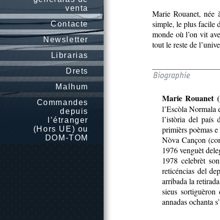
venta
Marie Rouanet, née à
simple, le plus facile 
Contacte
monde où l’on vit avec
Newsletter
tout le reste de l’unive
Librarias
Drets
Malhum
Marie Rouanet (
Commandes
l’Escòla Normala e
depuis
l’istòria del paí
l’étranger
primièrs poèmas e 
(Hors UE) ou
DOM-TOM
Nòva Cançon (coma
1976 venguèt deleg
1978 celebrèt son
reticéncias del d
arribada la retira
sieus sortiguèron
annadas ochanta s’