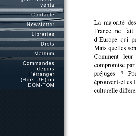
venta
Contacte
La majorité des
Newsletter
France ne fait
Librarias
d’Europe qui pr
Drets
Mais quelles son
Malhum
Comment leur si
compromise par l
Commandes
depuis
préjugés ? Po
l’étranger
(Hors UE) ou
éprouvent-elles l
DOM-TOM
culturelle différ