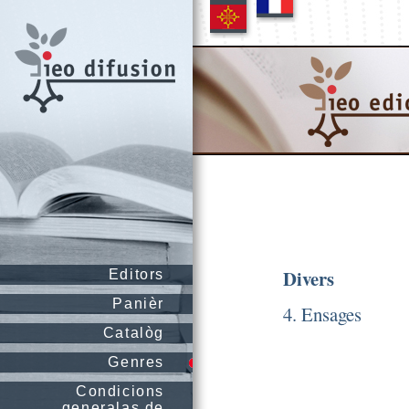
Divers
Editors
Panièr
4. Ensages
Catalòg
Genres
Condicions
generalas de