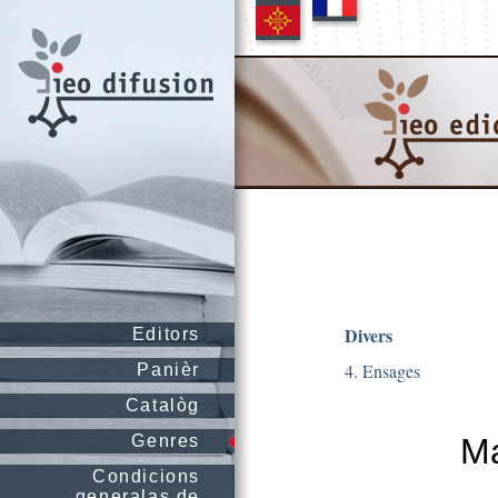
Divers
Editors
4. Ensages
Panièr
Catalòg
Genres
Ma
Condicions
generalas de