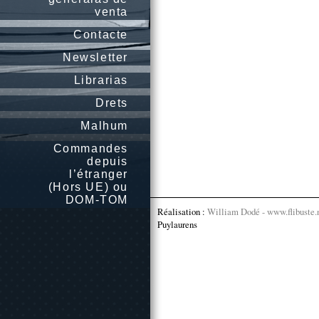
venta
Contacte
Newsletter
Librarias
Drets
Malhum
Commandes
depuis
l’étranger
(Hors UE) ou
DOM-TOM
Réalisation :
William Dodé - www.flibuste.
Puylaurens