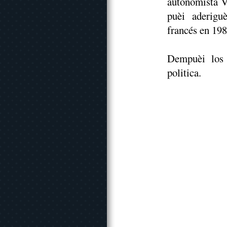
autonomista Vo
puèi aderigu
francés en 198
Dempuèi los 
politica.