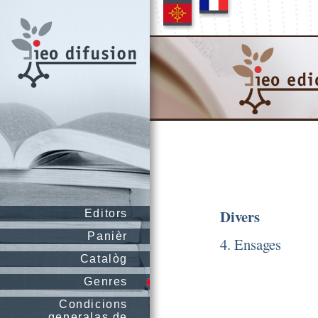
Divers
Editors
Panièr
4. Ensages
Catalòg
Genres
Condicions
generalas de