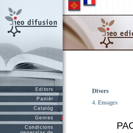
Divers
Editors
Panièr
4. Ensages
Catalòg
Genres
PAC
Condicions
generalas de