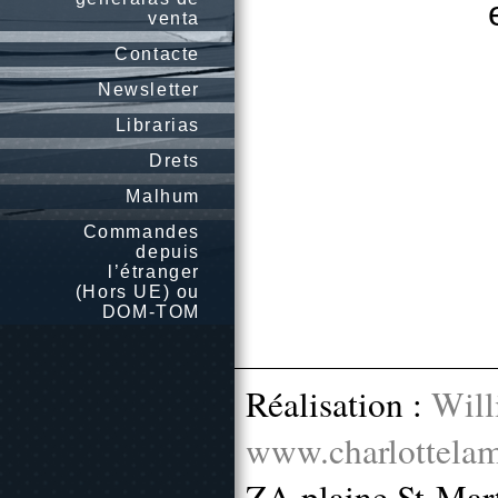
venta
Contacte
Newsletter
Librarias
Drets
Malhum
Commandes
depuis
l’étranger
(Hors UE) ou
DOM-TOM
Réalisation :
Will
www.charlottelam
ZA plaine St-Mar