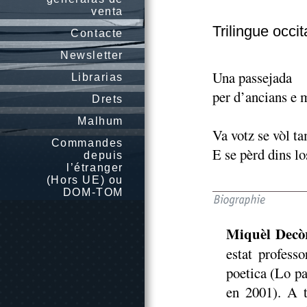
venta
Trilingue occit
Contacte
Newsletter
Una passejada
Librarias
per d’ancians e 
Drets
Malhum
Va votz se vòl ta
Commandes
E se pèrd dins los
depuis
l’étranger
(Hors UE) ou
DOM-TOM
Miquèl Decò
estat profess
poetica (Lo pa
en 2001). A t