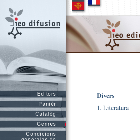
Divers
Editors
Panièr
1. Literatura
Catalòg
Genres
Condicions
generalas de