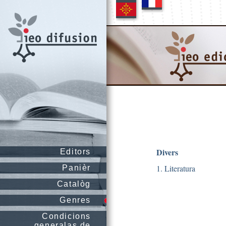
Divers
Editors
1. Literatura
Panièr
Catalòg
Genres
Condicions
generalas de