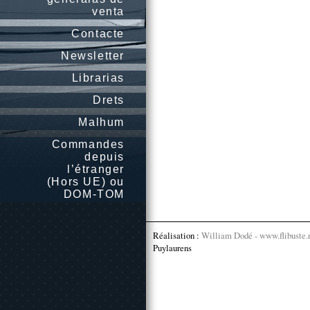
venta
Contacte
Newsletter
Librarias
Drets
Malhum
Commandes
depuis
l’étranger
(Hors UE) ou
DOM-TOM
Réalisation :
William Dodé - www.flibuste.
Puylaurens