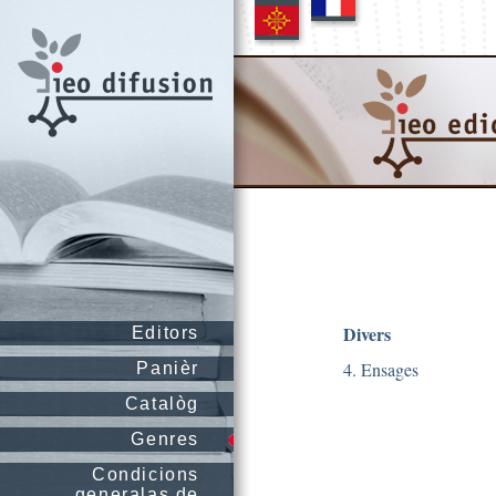
Divers
Editors
4. Ensages
Panièr
Catalòg
Genres
Condicions
generalas de