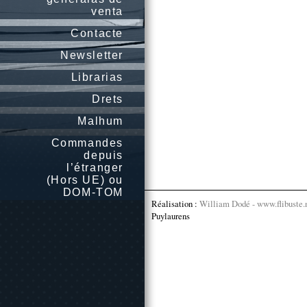
venta
Contacte
Newsletter
Librarias
Drets
Malhum
Commandes
depuis
l’étranger
(Hors UE) ou
DOM-TOM
Réalisation :
William Dodé - www.flibuste.
Puylaurens