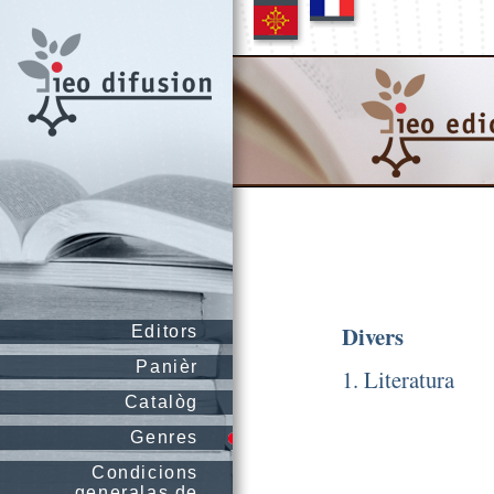
Divers
Editors
Panièr
1. Literatura
Catalòg
Genres
Condicions
generalas de