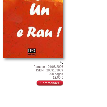
Parution : 01/06/2006
ISBN : 2859103989
208 pages
12.00 €