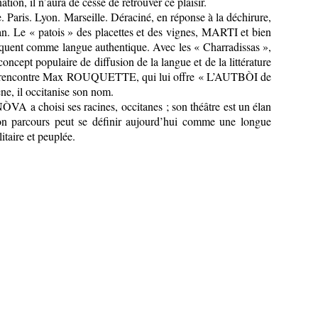
ation, il n’aura de cesse de retrouver ce plaisir.
. Paris. Lyon. Marseille. Déraciné, en réponse à la déchirure,
tan. Le « patois » des placettes et des vignes, MARTI et bien
iquent comme langue authentique. Avec les « Charradissas »,
concept populaire de diffusion de la langue et de la littérature
l rencontre Max ROUQUETTE, qui lui offre « L’AUTBÒI de
e, il occitanise son nom.
A a choisi ses racines, occitanes ; son théâtre est un élan
on parcours peut se définir aujourd’hui comme une longue
itaire et peuplée.