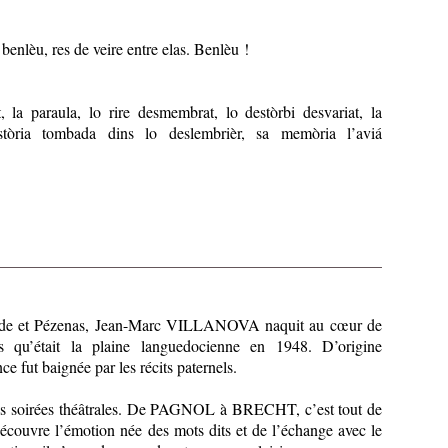
benlèu, res de veire entre elas. Benlèu !
t, la paraula, lo rire desmembrat, lo destòrbi desvariat, la
stòria tombada dins lo deslembrièr, sa memòria l’aviá
gde et Pézenas, Jean-Marc VILLANOVA naquit au cœur de
s qu’était la plaine languedocienne en 1948. D’origine
e fut baignée par les récits paternels.
es soirées théâtrales. De PAGNOL à BRECHT, c’est tout de
l découvre l’émotion née des mots dits et de l’échange avec le