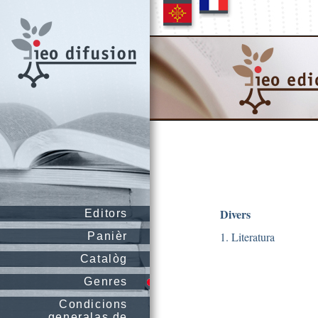
Divers
Editors
1. Literatura
Panièr
Catalòg
Genres
Condicions
generalas de