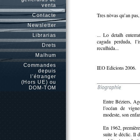
venta
Tres nòvas qu’an pas, 
Contacte
Newsletter
... Lo detalh enterra
Librarias
cagada perduda, l’i
Drets
reculhida...
Malhum
Commandes
IEO Edicions 2006.
depuis
l’étranger
(Hors UE) ou
DOM-TOM
Entre Béziers, A
l’océan de vigne
modeste, son enfanc
En 1962, premièr
suite le déclic. I