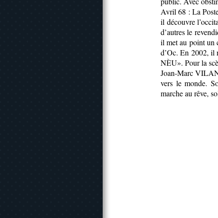
public. Avec obstin
Avril 68 : La Poste
il découvre l’occi
d’autres le revend
il met au point un 
d’Oc. En 2002, i
NÈU». Pour la scèn
Joan-Marc VILANÒV
vers le monde. S
marche au rêve, sol