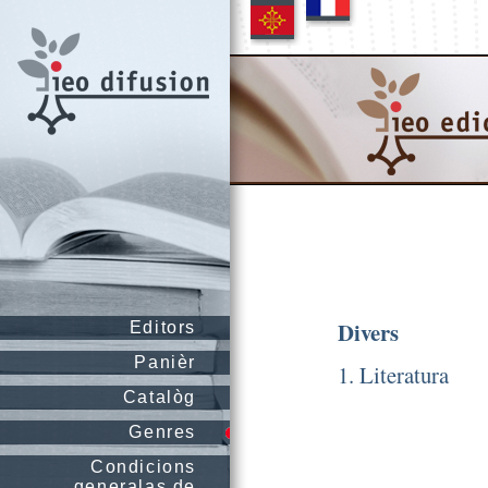
Divers
Editors
Panièr
1. Literatura
Catalòg
Genres
Condicions
generalas de