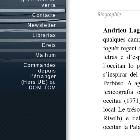
venta
Contacte
Newsletter
Andrieu Lag
Librarias
qualques cama
Drets
foguèt regent 
letras e d’e
Malhum
l’occitan lo 
Commandes
depuis
s’inspirar de
l’étranger
Perbòsc. A ag
(Hors UE) ou
DOM-TOM
lexicografia
occitan (1971
local Le tréso
Rivelh) e del
occitan la Pal