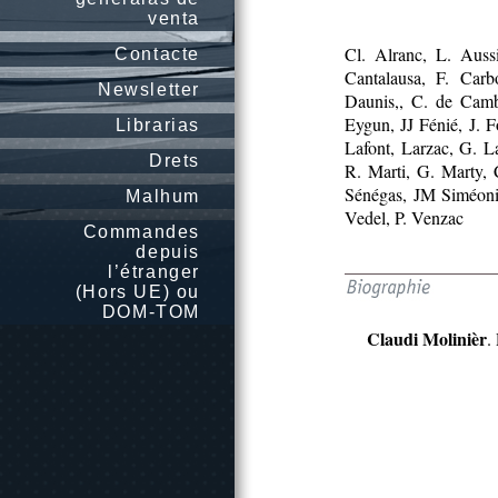
venta
Cl. Alranc, L. Auss
Contacte
Cantalausa, F. Car
Newsletter
Daunis,, C. de Cambi
Eygun, JJ Fénié, J. 
Librarias
Lafont, Larzac, G. L
Drets
R. Marti, G. Marty, 
Sénégas, JM Siméonin
Malhum
Vedel, P. Venzac
Commandes
depuis
l’étranger
(Hors UE) ou
DOM-TOM
Claudi Molinièr
.