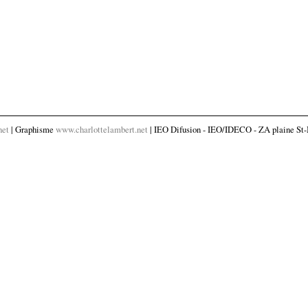
net
| Graphisme
www.charlottelambert.net
| IEO Difusion - IEO/IDECO - ZA plaine St-