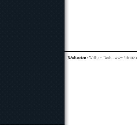
Réalisation :
William Dodé - www.flibuste.