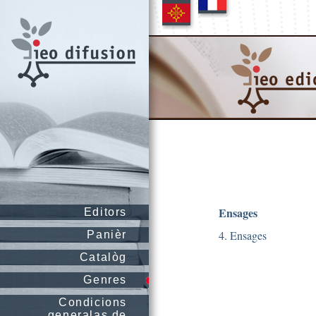
Ensages
Editors
4. Ensages
Panièr
Catalòg
Genres
Condicions
generalas de