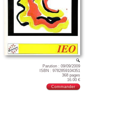
Parution : 09/09/2009
ISBN : 9782859104351
368 pages
16.00 €