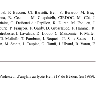
ibal, P. Baccou, Cl. Barsòtti, Ben, S. Berardo, M. Braç,
bona, B. Cecillon, M. Chapduèlh, CIRDOC, M. Còt, J.
aire, C. Delbruel dit Papillon, R. Duran, M. Esquieu, J.
Fourié, P. François, F. Gardy, D. Grosclaude, F. Hammel, R.
atrubesse, I. Lavalada, D. Loddo, C. Maisonnier, F. Martel,
Cl. Molinièr, T. Pambrun, I. Roqueta, JL Sans Socasau, L.
, M. Stenta, J. Taupiac, G. Tautil, J. Ubaud, B. Vaton, F.
 Professeur d’anglais au lycée Henri-IV de Béziers (en 1989).