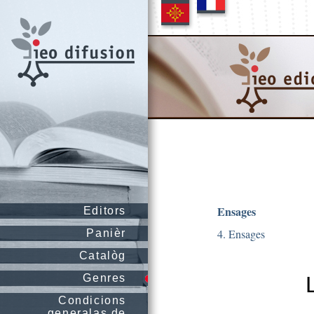
Ensages
Editors
4. Ensages
Panièr
Catalòg
Genres
Condicions
generalas de