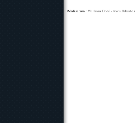
Réalisation :
William Dodé - www.flibuste.