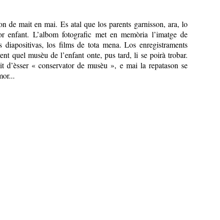
n de mait en mai. Es atal que los parents garnisson, ara, lo
or enfant. L’albom fotografic met en memòria l’imatge de
s diapositivas, los films de tota mena. Los enregistraments
nt quel musèu de l’enfant onte, pus tard, li se poirà trobar.
sit d’èsser « conservator de musèu », e mai la repatason se
or...