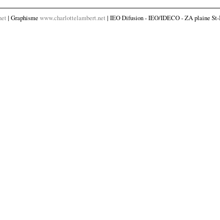
net
| Graphisme
www.charlottelambert.net
| IEO Difusion - IEO/IDECO - ZA plaine St-