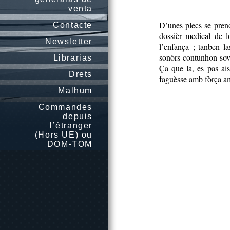
venta
D’unes plecs se preno
Contacte
dossièr medical de l
Newsletter
l’enfança ; tanben la
sonòrs contunhon sove
Librarias
Ça que la, es pas ai
Drets
faguèsse amb fòrça am
Malhum
Commandes
depuis
l’étranger
(Hors UE) ou
DOM-TOM