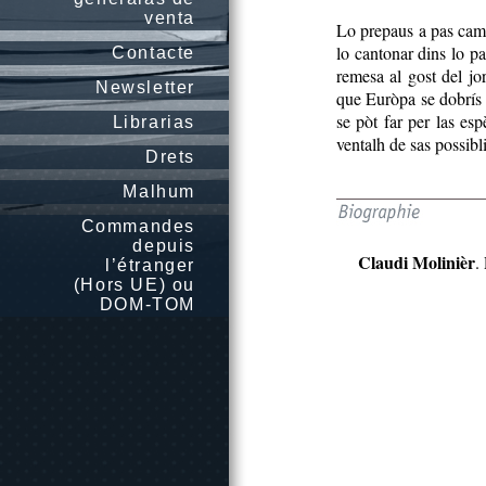
venta
Lo prepaus a pas cambi
lo cantonar dins lo pa
Contacte
remesa al gost del jo
Newsletter
que Euròpa se dobrís 
se pòt far per las esp
Librarias
ventalh de sas possiblil
Drets
Malhum
Commandes
depuis
Claudi Molinièr
.
l’étranger
(Hors UE) ou
DOM-TOM