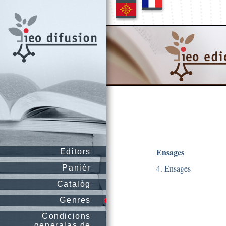
Ensages
Editors
4. Ensages
Panièr
Catalòg
Genres
Condicions
generalas de