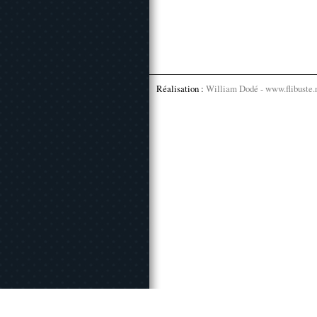
Réalisation :
William Dodé - www.flibuste.