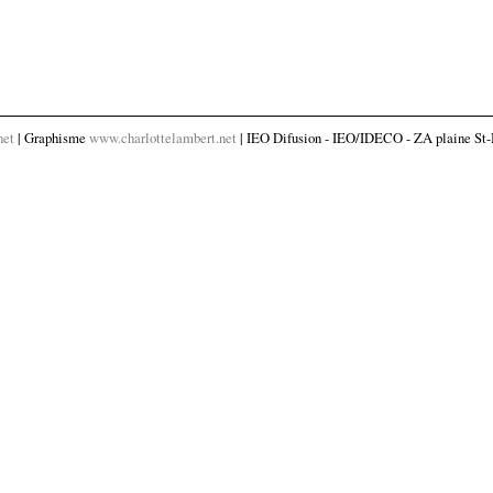
net
| Graphisme
www.charlottelambert.net
| IEO Difusion - IEO/IDECO - ZA plaine St-