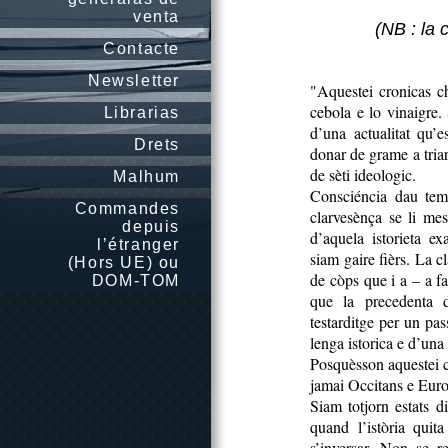
venta
(NB : la
Contacte
Newsletter
"Aquestei cronicas ch
cebola e lo vinaigre
Librarias
d’una actualitat qu’e
Drets
donar de grame a tria
de sèti ideologic.
Malhum
Consciéncia dau temp
Commandes
clarvesènça se li mes
depuis
d’aquela istorieta e
l’étranger
siam gaire fièrs. La c
(Hors UE) ou
de còps que i a – a f
DOM-TOM
que la precedenta di
testarditge per un pa
lenga istorica e d’una
Posquèsson aquestei c
jamai Occitans e Eur
Siam totjorn estats 
quand l’istòria quit
s’inversar. Non se r