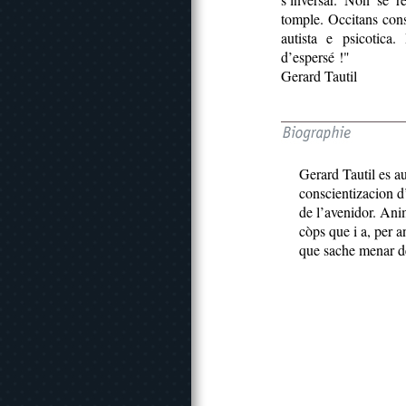
tomple. Occitans cons
autista e psicotica
d’espersé !"
Gerard Tautil
Gerard Tautil es a
conscientizacion d
de l’avenidor. Ani
còps que i a, per 
que sache menar de 