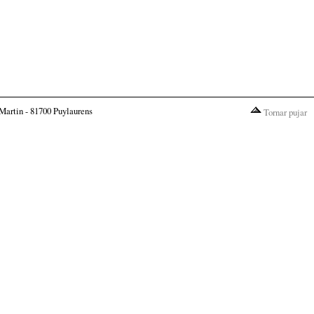
Martin - 81700 Puylaurens
Tornar pujar