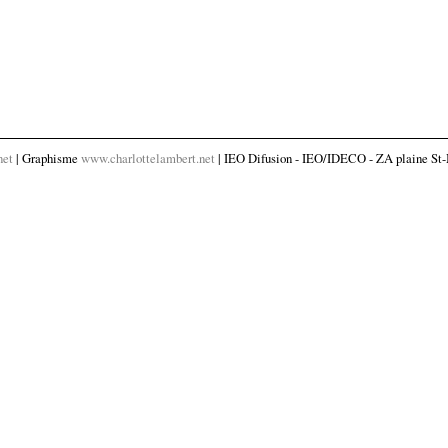
net
| Graphisme
www.charlottelambert.net
| IEO Difusion - IEO/IDECO - ZA plaine St-