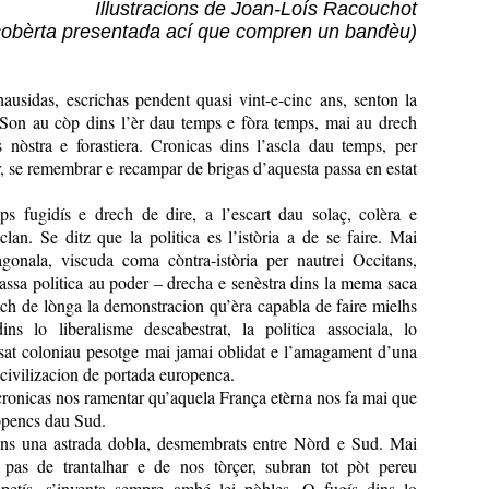
Illustracions de Joan-Loís Racouchot
 cobèrta presentada ací que compren un bandèu)
ausidas, escrichas pendent quasi vint-e-cinc ans, senton la
. Son au còp dins l’èr dau temps e fòra temps, mai au drech
s nòstra e forastiera. Cronicas dins l’ascla dau temps, per
r, se remembrar e recampar de brigas d’aquesta passa en estat
s fugidís e drech de dire, a l’escart dau solaç, colèra e
clan. Se ditz que la politica es l’istòria a de se faire. Mai
xagonala, viscuda coma còntra-istòria per nautrei Occitans,
lassa politica au poder – drecha e senèstra dins la mema saca
ach de lònga la demonstracion qu’èra capabla de faire mielhs
ns lo liberalisme descabestrat, la politica associala, lo
ssat coloniau pesotge mai jamai oblidat e l’amagament d’una
 civilizacion de portada europenca.
ronicas nos ramentar qu’aquela França etèrna nos fa mai que
opencs dau Sud.
dins una astrada dobla, desmembrats entre Nòrd e Sud. Mai
a pas de trantalhar e de nos tòrçer, subran tot pòt pereu
epetís, s’inventa sempre ambé lei pòbles. O fugís dins lo