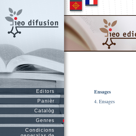
Ensages
Editors
4. Ensages
Panièr
Catalòg
Genres
Condicions
generalas de