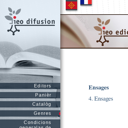
Ensages
Editors
Panièr
4. Ensages
Catalòg
Genres
Condicions
generalas de