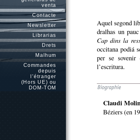
venta
Contacte
Aquel segond lib
Newsletter
dralhas un pauc
Librarias
Cap dins la res
Drets
occitana podiá s
Malhum
per se sovenir 
l’escritura.
Commandes
depuis
l’étranger
(Hors UE) ou
DOM-TOM
Claudi Molin
Béziers (en 19