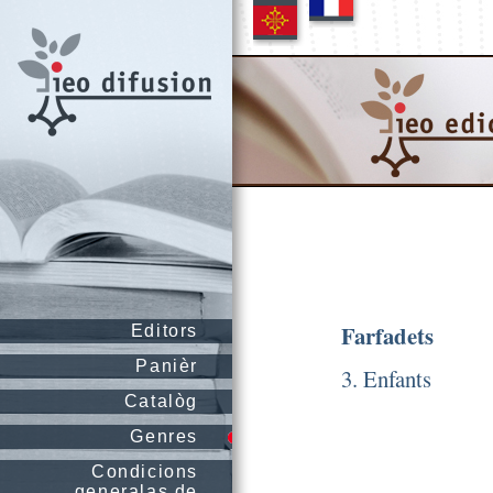
Farfadets
Editors
Panièr
3. Enfants
Catalòg
Genres
Condicions
generalas de