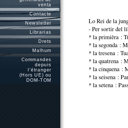
venta
Contacte
Lo Rei de la jung
Newsletter
- Per sortir del l
Librarias
* la primièra : T
Drets
* la segonda : M
Malhum
* la tresena : Tu
* la quatrena : 
Commandes
depuis
* la cinquena : 
l’étranger
(Hors UE) ou
* la seisena : Pa
DOM-TOM
* la setena : Pass