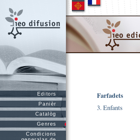
Farfadets
Editors
Panièr
3. Enfants
Catalòg
Genres
Condicions
generalas de