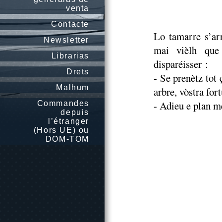
venta
Contacte
Lo tamarre s’arr
Newsletter
mai vièlh que
Librarias
disparéisser :
Drets
- Se prenètz tot 
Malhum
arbre, vòstra for
- Adieu e plan m
Commandes
depuis
l’étranger
(Hors UE) ou
DOM-TOM