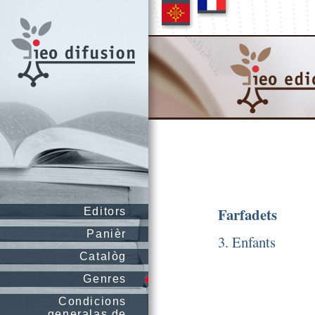
Farfadets
Editors
Panièr
3. Enfants
Catalòg
Genres
Condicions
generalas de