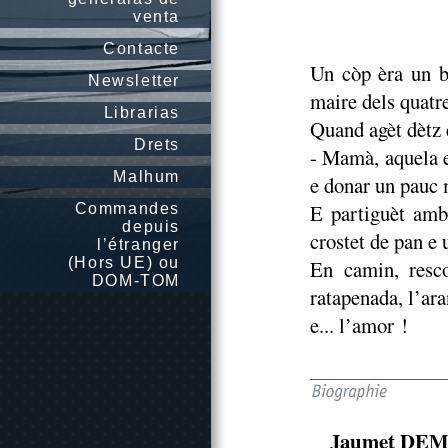
venta
Contacte
Un còp èra un b
Newsletter
maire dels quatr
Librarias
Quand agèt dètz e
Drets
- Mamà, aquela e
Malhum
e donar un pauc 
E partiguèt amb
Commandes
depuis
crostet de pan e 
l’étranger
(Hors UE) ou
En camin, resco
DOM-TOM
ratapenada, l’ara
e... l’amor !
Jaumet DE