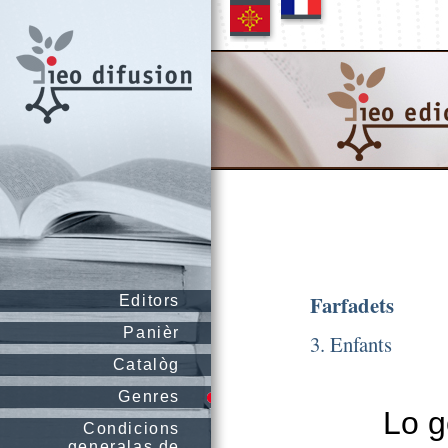
Farfadets
Editors
Panièr
3. Enfants
Catalòg
Genres
Lo g
Condicions
generalas de