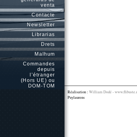
venta
Contacte
Newsletter
Librarias
Drets
Malhum
Commandes
depuis
l’étranger
(Hors UE) ou
DOM-TOM
Réalisation :
William Dodé - www.flibuste.
Puylaurens