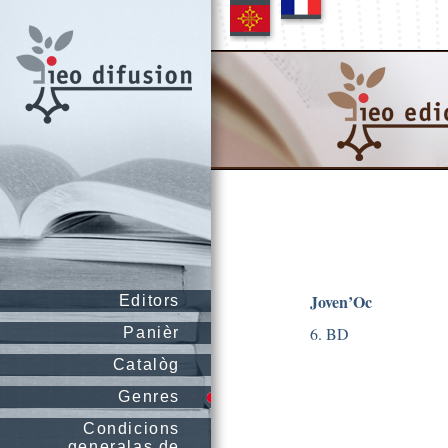
Joven’Oc
Editors
6. BD
Panièr
Catalòg
Genres
Condicions
generalas de