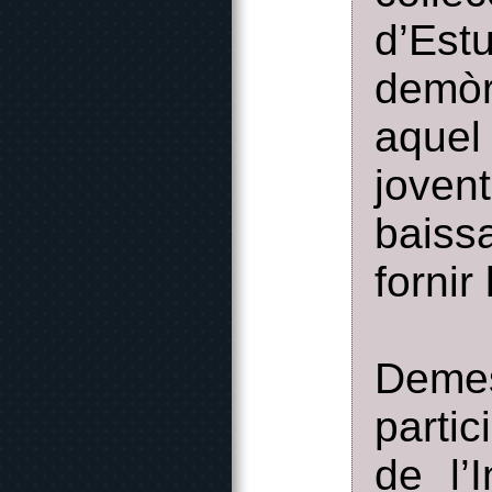
d’Est
demòr
aquel
joven
baiss
fornir
Demes
partic
de l’