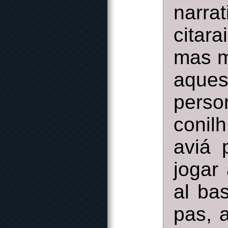
narra
citar
mas m
aque
perso
conilh
aviá 
jogar 
al ba
pas, 