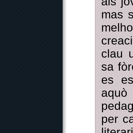
als j
mas s
melh
creac
clau 
sa fòr
es es
aquò
pedag
per c
literar