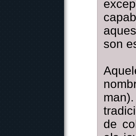
excep
capab
aques
son e
Aquel
nombr
man)
tradic
de col