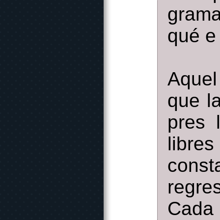
grama
qué e
Aquel 
que la
pres 
libr
const
regre
Cada 