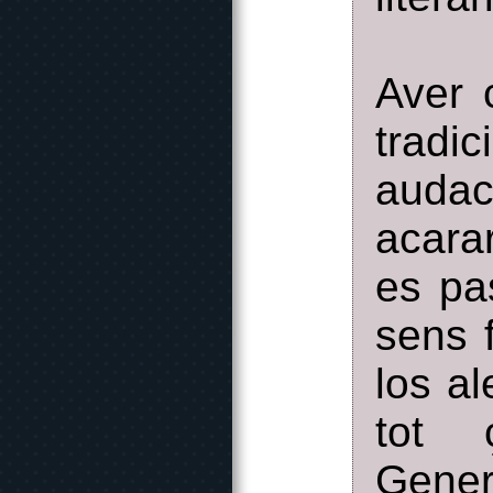
Aver 
tradi
audac
acara
es pa
sens 
los a
tot 
Gener