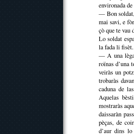
environada de 
— Bon soldat, 
mai savi, e fò
çò que te vau d
Lo soldat espa
la fada li fisèt.
— A una lèga 
roïnas d’una t
veiràs un potz
trobaràs davan
caduna de las
Aquelas bèst
mostraràs aque
daissaràn pas
pèças, de coi
d’aur dins lo