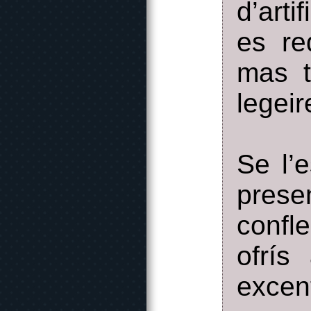
d’art
es re
mas t
legeir
Se l’e
prese
confl
ofrís
excen