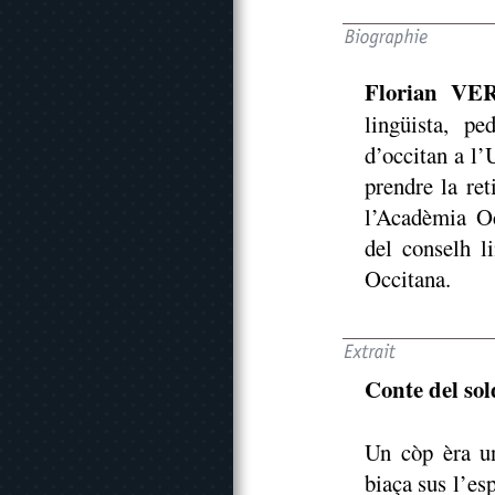
Florian VE
lingüista, p
d’occitan a l’
prendre la re
l’Acadèmia Oc
del conselh l
Occitana.
Conte del sol
Un còp èra un
biaça sus l’esp