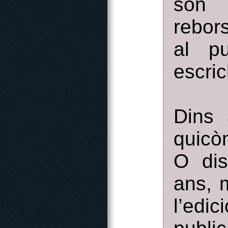
son 
rebor
al p
escri
Dins 
quicò
O dis
ans, 
l’edi