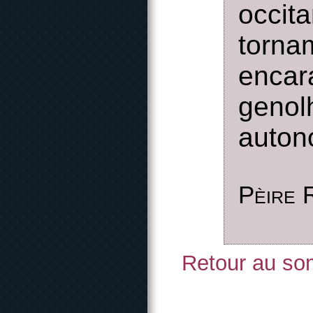
occit
torna
encar
genol
auto
Pèire 
Retour au som