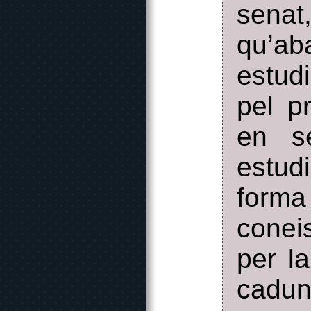
senat
qu’ab
estud
pel p
en se
estud
forma
conei
per l
cadu