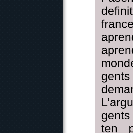
defin
fran
apren
apren
monde
gents
dema
L’arg
gents 
ten p