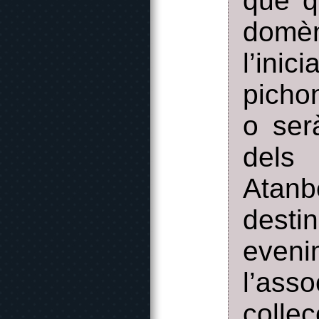
que q
domèn
l’inic
pichon
o ser
dels
Atanb
desti
eveni
l’as
colle