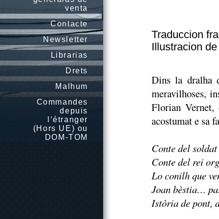
venta
Contacte
Traduccion f
Newsletter
Illustracion d
Librarias
Drets
Dins la dralha 
Malhum
meravilhoses, ins
Commandes
Florian Vernet,
depuis
acostumat e sa fa
l’étranger
(Hors UE) ou
DOM-TOM
Conte del soldat
Conte del rei or
Lo conilh que ve
Joan bèstia… pas
Istòria de pont, 