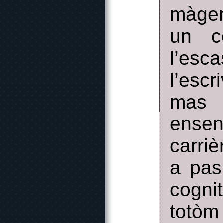
màger 
un c
l’es
l’esc
mas 
ensen
carriè
a pas
cogni
totòm