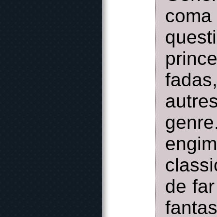
coma a
quest
princ
fadas
autre
genre
engim
class
de far
fanta