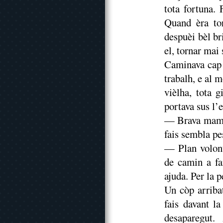
tota fortuna. 
Quand èra tor
despuèi bèl br
el, tornar mai 
Caminava cap a
trabalh, e al 
vièlha, tota 
portava sus l’
— Brava mamet
fais sembla pe
— Plan volont
de camin a fa
ajuda. Per la 
Un còp arribat
fais davant l
desaparegut.