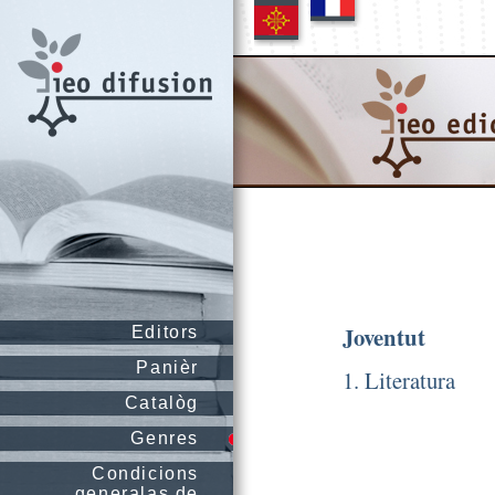
Joventut
Editors
Panièr
1. Literatura
Catalòg
Genres
Condicions
generalas de