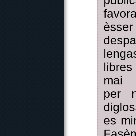
publi
favor
èsse
despa
lenga
libres
mai s
per n
diglo
es mi
Fasèm