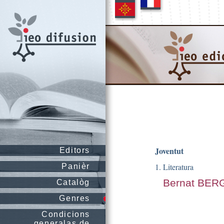
Joventut
Editors
1. Literatura
Panièr
Bernat BER
Catalòg
Genres
Condicions
generalas de