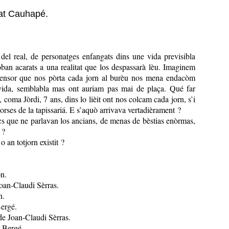
nat Cauhapé.
n
s del real, de personatges enfangats dins une vida previsibla
ròban acarats a una realitat que los despassarà lèu. Imaginem
ensor que nos pòrta cada jorn al burèu nos mena endacòm
vida, semblabla mas ont auriam pas mai de plaça. Qué far
coma Jòrdi, 7 ans, dins lo lièit ont nos colcam cada jorn, s’i
 orses de la tapissariá. E s’aquò arrivava vertadièrament ?
s que ne parlavan los ancians, de menas de bèstias enòrmas,
 ?
o an totjorn existit ?
n.
Joan-Claudi Sèrras.
n.
Bergé.
 de Joan-Claudi Sèrras.
t Bergé.