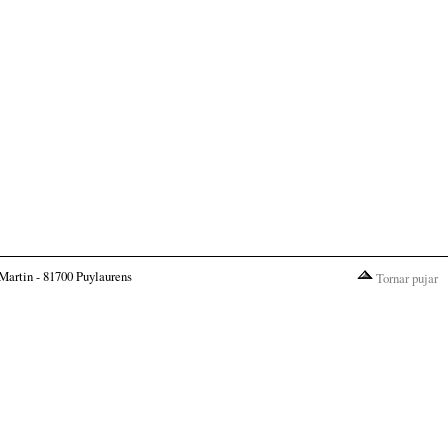
Martin - 81700 Puylaurens
Tornar pujar