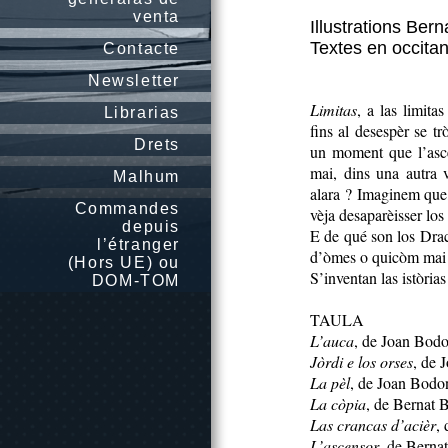
venta
Illustrations Ber
Textes en occita
Contacte
Newsletter
Limitas
, a las limita
Librarias
fins al desespèr se t
Drets
un moment que l’asc
mai, dins una autra 
Malhum
alara ? Imaginem que, 
Commandes
vèja desaparèisser los
depuis
E de qué son los Drac
l’étranger
d’òmes o quicòm mai
(Hors UE) ou
S’inventan las istòrias 
DOM-TOM
TAULA
L’auca
, de Joan Bodo
Jòrdi e los orses
, de 
La pèl
, de Joan Bodo
La còpia
, de Bernat 
Las crancas d’acièr
,
L’ascensor
, de Berna