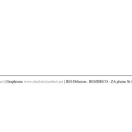
net
| Graphisme
www.charlottelambert.net
| IEO Difusion - IEO/IDECO - ZA plaine St-