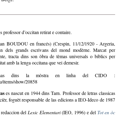
s professor d’occitan retirat e contaire.
n BOUDOU en francés) (Crespin, 11/12/1920 - Argeria,
un dels grands escrivans del mond modèrne. Marcat per
nte, tracta dins son òbra de tèmas universals o biblics per
itat amb la lenga occitana que vei demesir.
enhas dins la mòstra en linha del CIDO :
.eu/items/show/20858
as
es nascut en 1944 dins Tarn. Professor de letras classicas
cièr, foguèt responsable de las edicions a IEO-Ideco de 1987
a redaccion del
Lexic Elementari
(IEO, 1996) e del
Tot en òc