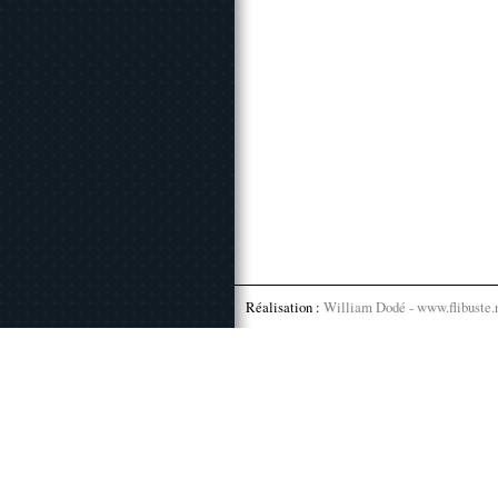
Réalisation :
William Dodé - www.flibuste.