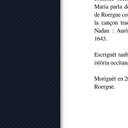
Maria parla d
de Roergue con
la cançon tr
Nadau : Auròs
1643.
Escriguèt tan
istòria occita
Moriguèt en 20
Roergue.