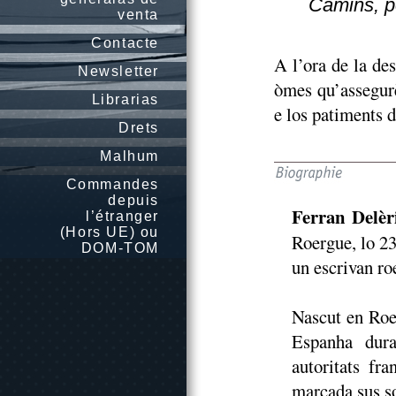
Camins, p
venta
Contacte
A l’ora de la de
Newsletter
òmes qu’assegurè
Librarias
e los patiments 
Drets
Malhum
Commandes
depuis
Ferran Delèr
l’étranger
(Hors UE) ou
Roergue, lo 23
DOM-TOM
un escrivan ro
Nascut en Roe
Espanha dura
autoritats fra
marcada sus so