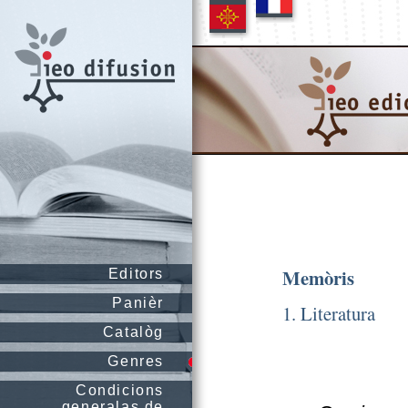
Memòris
Editors
Panièr
1. Literatura
Catalòg
Genres
Condicions
generalas de