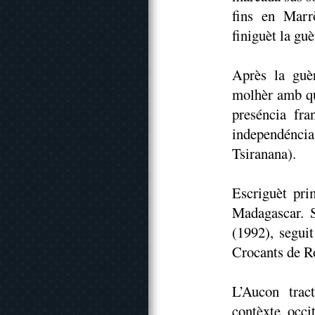
fins en Marr
finiguèt la gu
Après la guè
molhèr amb qui
preséncia fr
independénci
Tsiranana).
Escriguèt pri
Madagascar. 
(1992), segui
Crocants de R
L’Aucon trac
contèxte occi