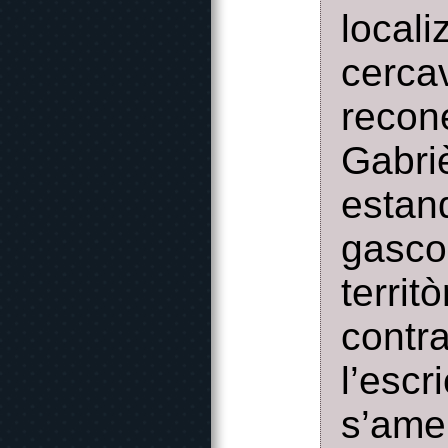
loca
cerc
recon
Gabr
esta
gasco
territ
contra
l’es
s’ame