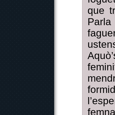
que t
Parla
fague
usten
Aquò’
femin
mend
formid
l’esp
femna