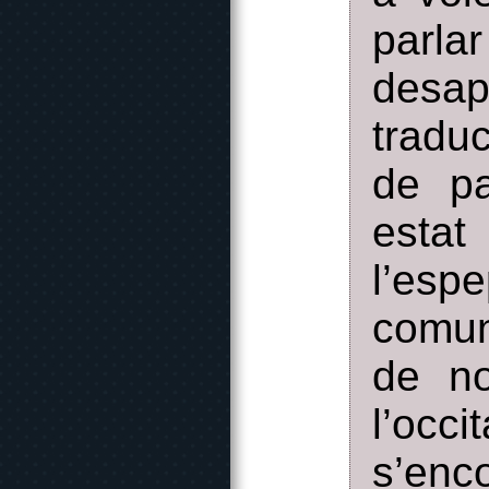
parla
desap
tradu
de pa
esta
l’esp
comun
de no
l’occi
s’enc