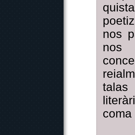
quista
poeti
nos p
nos 
conce
reial
tala
liter
coma 