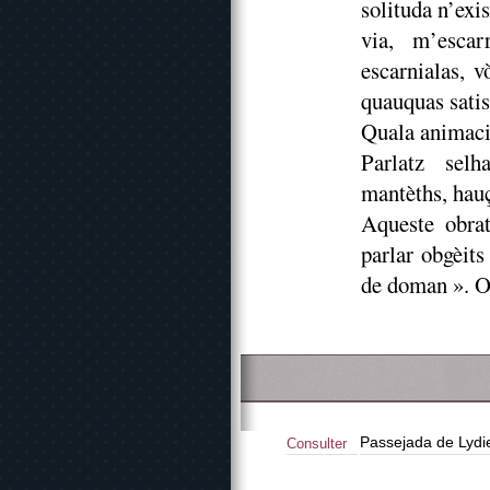
solituda n’exi
via, m’escar
escarnialas, v
quauquas satis
Quala animaci
Parlatz selh
mantèths, hauç
Aqueste obrat
parlar obgèits
de doman ». Ob
Passejada de Lydi
Consulter