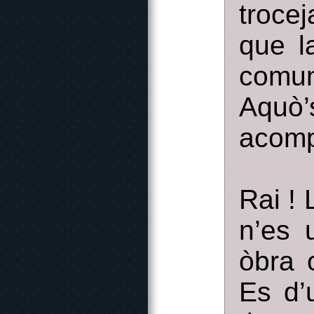
troce
que l
comun
Aquò’
acomp
Rai ! 
n’es 
òbra 
Es d’