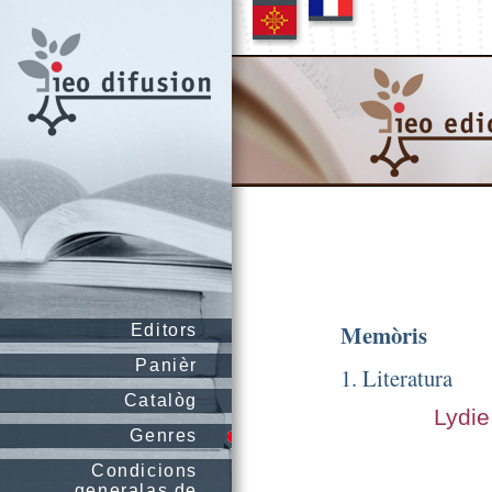
Memòris
Editors
Panièr
1. Literatura
Catalòg
Lydie
Genres
Condicions
generalas de