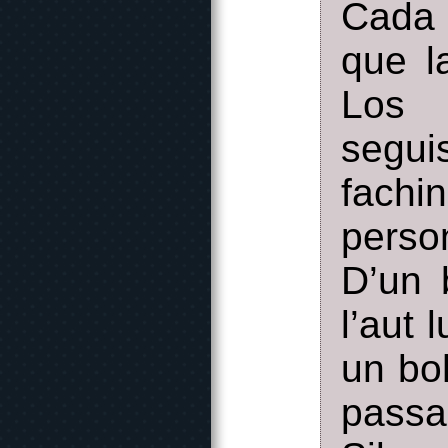
Cada 
que l
Los 
segui
fach
person
D’un 
l’aut 
un bo
passa