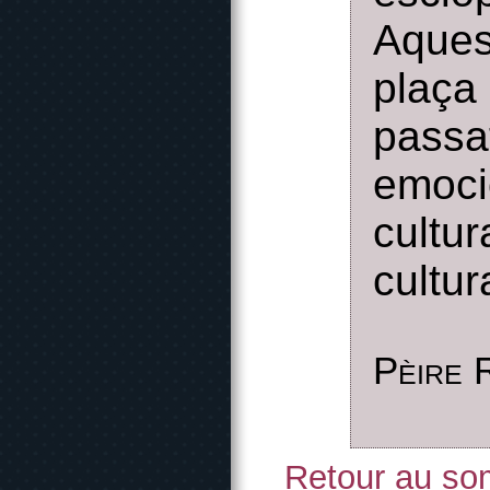
Aques
plaça
passa
emoci
cult
cultur
Pèire 
Retour au som