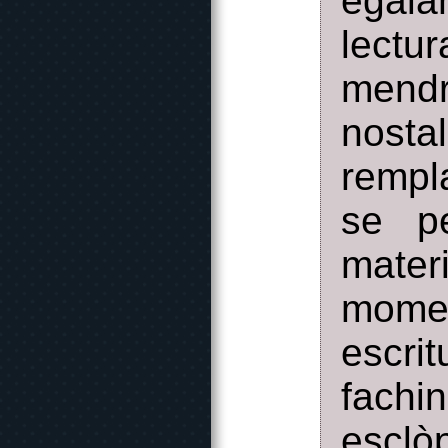
egala
lectu
mendr
nost
rempl
se pe
materi
momen
escri
fachi
esclò