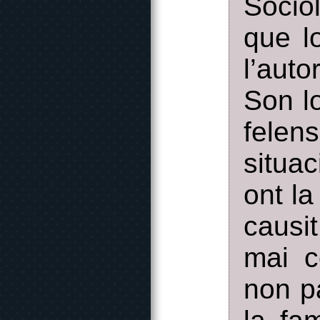
Socio
que lo
l’auto
Son l
felen
situa
ont l
causi
mai c
non p