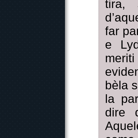
tira,
d’aqu
far pa
e Lyd
meri
evide
bèla s
la pa
dire 
Aquel