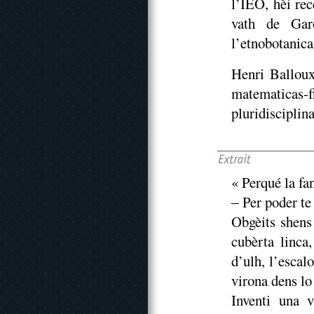
l’IEO, hèi re
vath de Gar
l’etnobotanica
Henri Balloux,
matematicas
pluridisciplina
« Perqué la fa
‒ Per poder te
Obgèits shens
cubèrta linca
d’ulh, l’escalo
virona dens lo 
Inventi una 