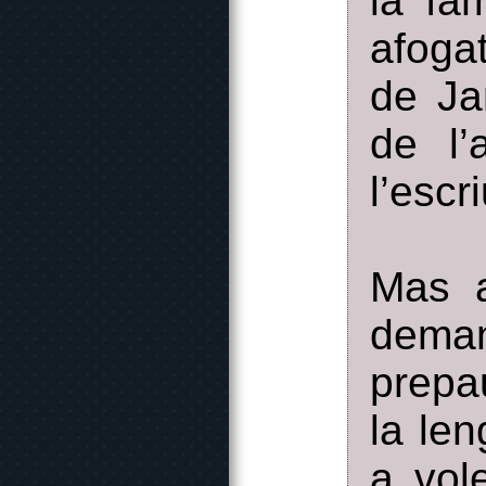
la fa
afogat
de Jan
de l’
l’escr
Mas a
deman
prepa
la len
a vol