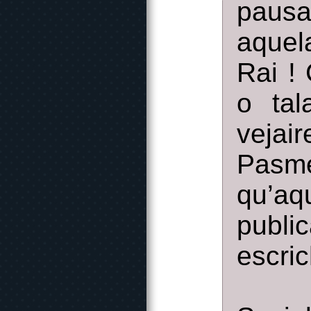
pausa
aquel
Rai ! 
o tal
vejair
Pasm
qu’aq
publ
escric