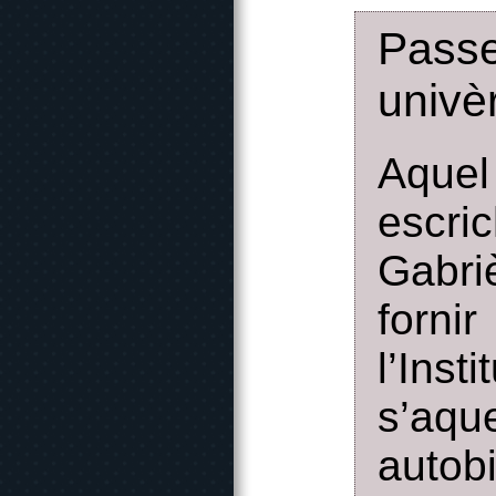
Passe
univè
Aquel
escri
Gabri
forni
l’Ins
s’aqu
autob