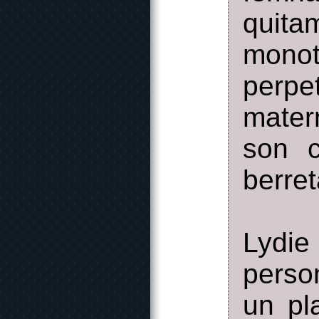
quita
monot
perpe
mater
son c
berret
Lydie
perso
un pl