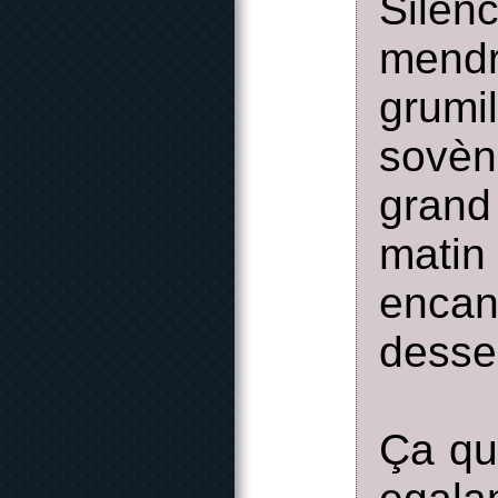
Silen
mendr
grumi
sovèn 
grand
matin
enca
desse
Ça que