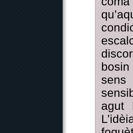
coma
qu’aq
condi
escalc
disco
bosin
sens 
sensib
agut 
L’idè
foguè