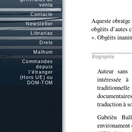
venta
Contacte
Aqueste obratge 
Newsletter
obgèits d’autes 
Librarias
». Obgèits inanim
Drets
Malhum
Commandes
depuis
Auteur sans 
l’étranger
(Hors UE) ou
intéressée à
DOM-TOM
traditionnell
documentaires,
traduction à s
Gabrièu Bal
environament 