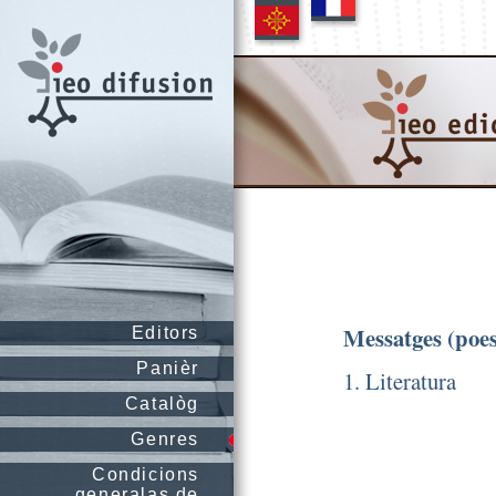
Messatges (poes
Editors
Panièr
1. Literatura
Catalòg
Genres
Condicions
generalas de