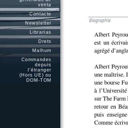
venta
Contacte
Newsletter
Librarias
Albert Peyrou
est un écriva
Drets
agrégé d’angla
Malhum
Commandes
depuis
Albert Peyrout
l’étranger
une maîtrise. 
(Hors UE) ou
DOM-TOM
une bourse Ful
à l’Universit
sur The Farm 
retour en Béa
puis enseigne
Comme écrivai