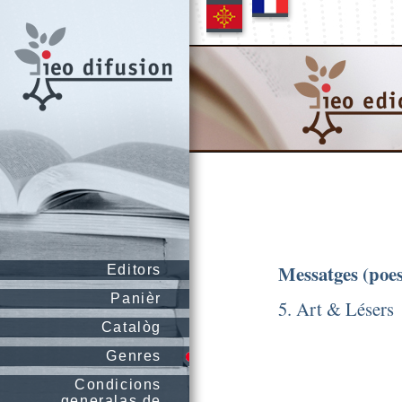
Messatges (poes
Editors
Panièr
5. Art & Lésers
Catalòg
Genres
Condicions
generalas de