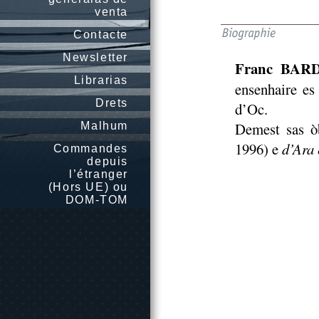
venta
Contacte
Newsletter
Franc BA
Librarias
ensenhaire es
Drets
d’Oc.
Demest sas ò
Malhum
1996) e
d’Ara 
Commandes
depuis
l’étranger
(Hors UE) ou
DOM-TOM