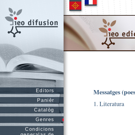
Messatges (poes
Editors
Panièr
1. Literatura
Catalòg
Genres
Condicions
generalas de