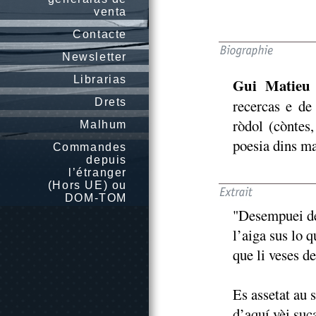
venta
Contacte
Newsletter
Librarias
Gui Matieu
Drets
recercas e de
ròdol (còntes,
Malhum
poesia dins ma
Commandes
depuis
l’étranger
(Hors UE) ou
DOM-TOM
"Desempuei de
l’aiga sus lo 
que li veses de
Es assetat au s
d’aquí vèi suc