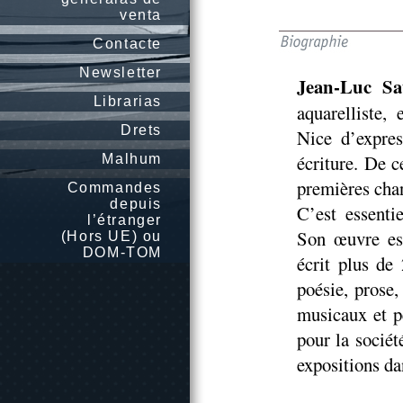
venta
Contacte
Newsletter
Jean-Luc Sa
Librarias
aquarelliste, 
Drets
Nice d’expre
écriture. De c
Malhum
premières cha
Commandes
depuis
C’est essenti
l’étranger
Son œuvre est
(Hors UE) ou
DOM-TOM
écrit plus de
poésie, prose,
musicaux et p
pour la sociét
expositions dan