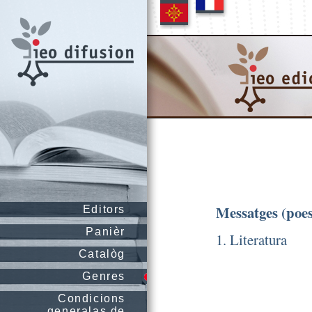
Messatges (poes
Editors
Panièr
1. Literatura
Catalòg
Genres
Condicions
generalas de