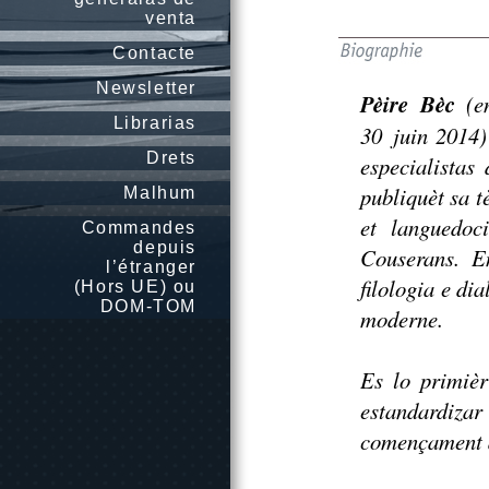
venta
Contacte
Newsletter
Pèire Bèc
(en
Librarias
30 juin 2014)
Drets
especialistas
publiquèt sa t
Malhum
et languedoc
Commandes
depuis
Couserans
. E
l’étranger
filologia e di
(Hors UE) ou
DOM-TOM
moderne
.
Es lo primièr
estandardiza
començament de