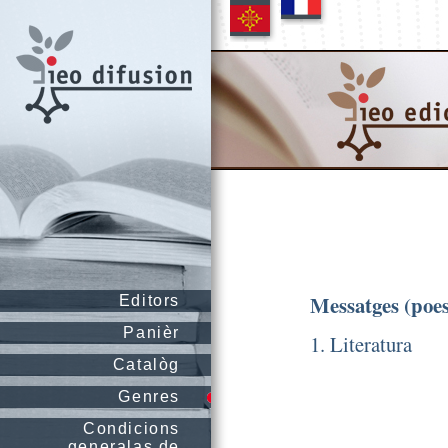
Messatges (poes
Editors
Panièr
1. Literatura
Catalòg
Genres
Condicions
generalas de