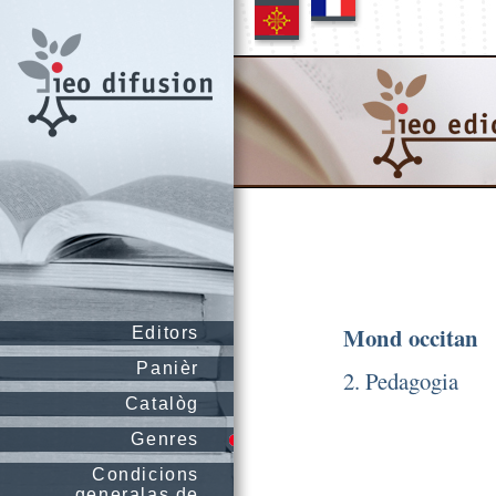
Mond occitan
Editors
Panièr
2. Pedagogia
Catalòg
Genres
Condicions
generalas de