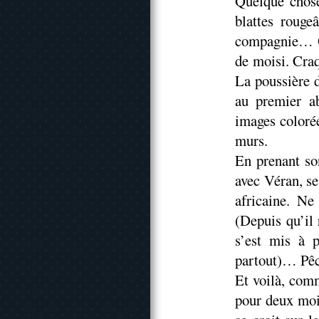
Quelque chose
blattes rouge
compagnie… Où
de moisi. Cra
La poussière d
au premier ab
images colorée
murs.
En prenant so
avec Véran, se
africaine. Ne
(Depuis qu’il
s’est mis à 
partout)… Pêc
Et voilà, comm
pour deux moi