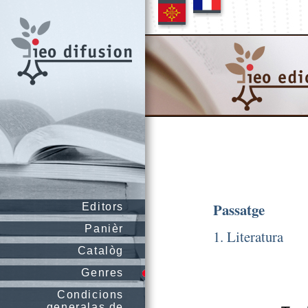
Passatge
Editors
Panièr
1. Literatura
Catalòg
Genres
Condicions
generalas de