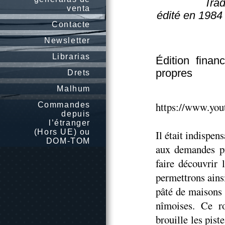
Trad
venta
édité en 1984 
Contacte
Newsletter
Librarias
Édition finan
propres
Drets
Malhum
https://www.y
Commandes
depuis
l’étranger
(Hors UE) ou
Il était indispen
DOM-TOM
aux demandes pr
faire découvrir 
permettrons ains
pâté de maisons
nîmoises. Ce r
brouille les pist