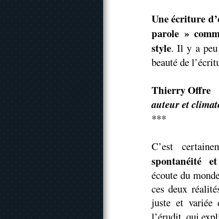
Une écriture d’
parole » comme
style
. Il y a peu
beauté de l’écrit
Thierry Offre
auteur et clima
***
C’est certain
spontanéité e
écoute du monde 
ces deux réalité
juste et variée 
l’érudit, qui exp