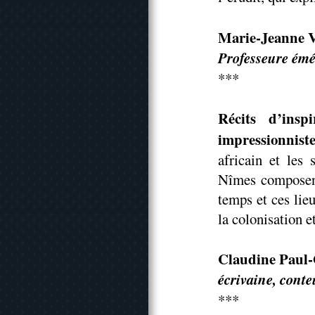
Marie-Jeanne 
Professeure émé
***
Récits d’insp
impressionnis
africain et les
Nîmes composent
temps et ces lieu
la colonisation e
Claudine Paul
écrivaine, conte
***