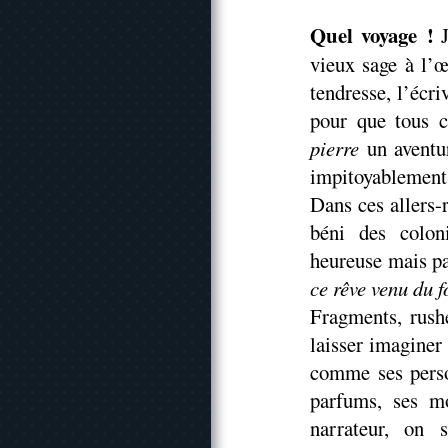
Quel voyage !
J
vieux sage à l’œ
tendresse, l’écri
pour que tous 
pierre
un aventur
impitoyablemen
Dans ces allers-
béni des colon
heureuse mais p
ce rêve venu du 
Fragments, rush
laisser imaginer 
comme ses perso
parfums, ses mo
narrateur, on 