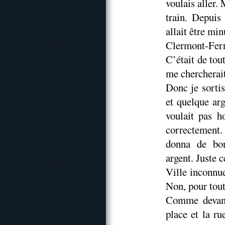
voulais aller.
train. Depuis 
allait être min
Clermont-Fer
C’était de tou
me chercherait
Donc je sortis
et quelque ar
voulait pas h
correctement.
donna de bon
argent. Juste c
Ville inconnu
Non, pour to
Comme devant 
place et la ru