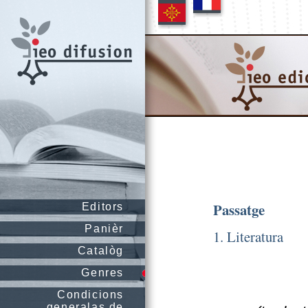
Passatge
Editors
Panièr
1. Literatura
Catalòg
Genres
Condicions
generalas de