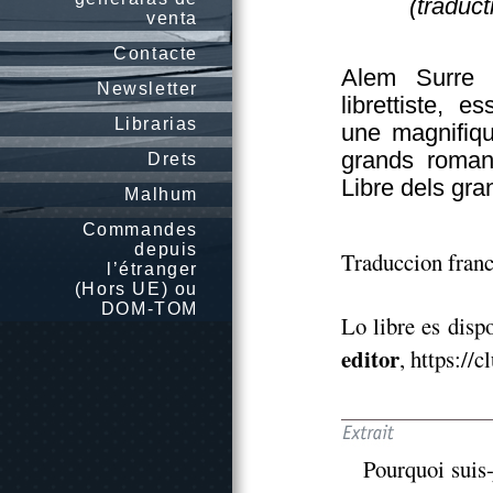
(traduct
venta
Contacte
Alem Surre G
Newsletter
librettiste, 
Librarias
une magnifiqu
grands roma
Drets
Libre dels gra
Malhum
Commandes
depuis
Traduccion fran
l’étranger
(Hors UE) ou
DOM-TOM
Lo libre es disp
editor
, https://
Pourquoi suis