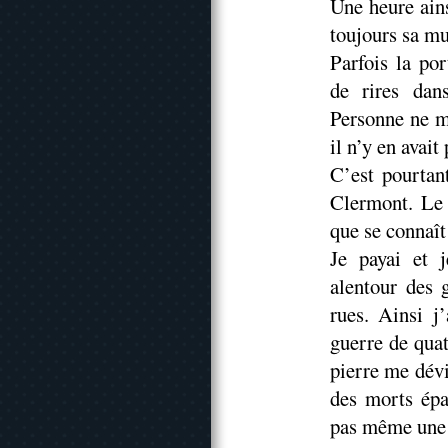
Une heure ain
toujours sa 
Parfois la por
de rires dans
Personne ne me
il n’y en avai
C’est pourtant
Clermont. Le t
que se connaît
Je payai et j
alentour des 
rues. Ainsi j
guerre de quat
pierre me dév
des morts épa
pas même une 