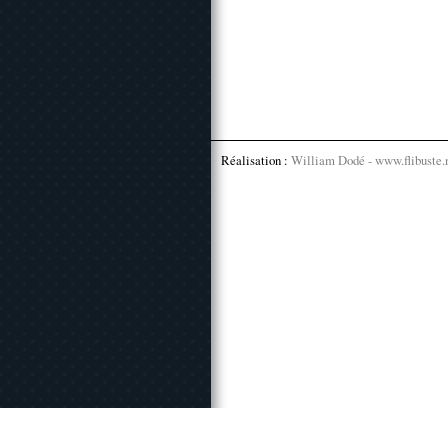
Réalisation :
William Dodé - www.flibuste.