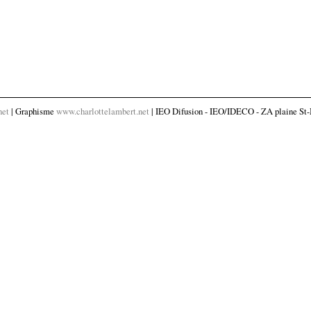
net
| Graphisme
www.charlottelambert.net
| IEO Difusion - IEO/IDECO - ZA plaine St-