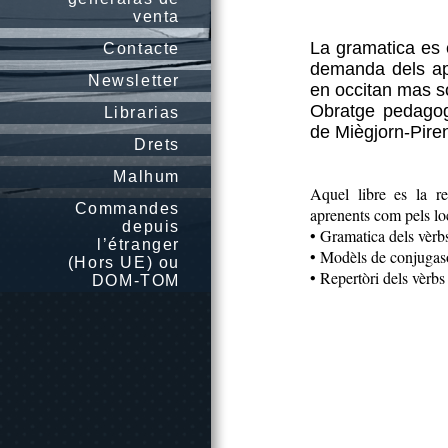
venta
La gramatica es
Contacte
demanda dels ap
Newsletter
en occitan mas 
Obratge pedagog
Librarias
de Miègjorn-Pire
Drets
Malhum
Aquel libre es la re
Commandes
aprenents com pels loc
depuis
• Gramatica dels vèrbs 
l’étranger
• Modèls de conjugaso
(Hors UE) ou
• Repertòri dels vèrbs 
DOM-TOM