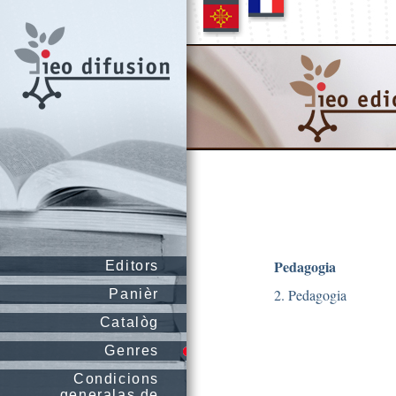
Pedagogia
Editors
2. Pedagogia
Panièr
Catalòg
Genres
Condicions
generalas de