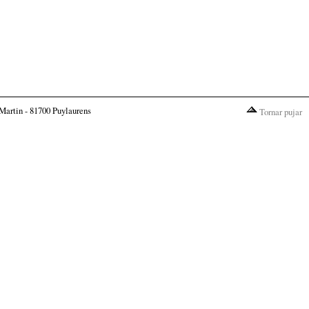
Martin - 81700 Puylaurens
Tornar pujar