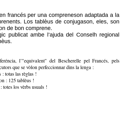
 en francés per una compreneson adaptada a la
renents. Los tablèus de conjugason, eles, son
son de bon comprene.
ic publicat ambe l’ajuda del Conselh regional
nèus.
feréncia, l’"equivalent" del Bescherelle pel Francés, pels
utors que se vòlon perfeccionnar dins la lenga :
: totas las règlas !
n : 125 tablèus !
: totes los vèrbs usuals !